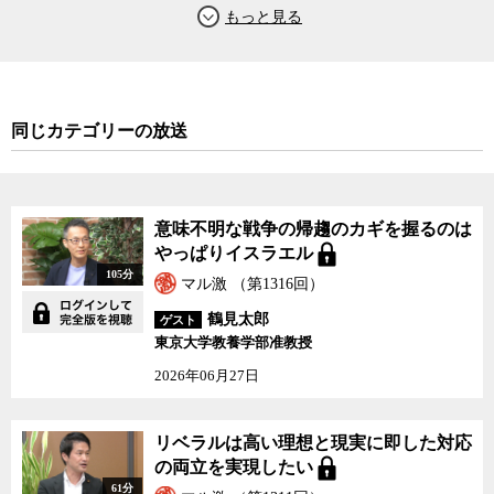
高橋氏は、長期的にはサウジアラビアが現在のような王政を維持
できなくなる可能性が高いと指摘する。サウジアラビアの王政が倒
れれば、それを後ろ盾としているバーレーンやアラブ首長国連邦な
ど周辺の王国も崩壊するのは必至だ。
同じカテゴリーの放送
ところが、第一次大戦から100年が経ち、戦勝国のイギリスやアメ
リカがご都合主義的に支えてきた中東の王政が終わりに近づいた
今、もう一方の西側諸国では、民主主義が崩壊の縁にある。ロシア
意味不明な戦争の帰趨のカギを握るのは
は形式的には民主的な選挙を実施しているが、政権に逆らうビジネ
やっぱりイスラエル
スマンやジャーナリストは当たり前のように殺害されたり失脚させ
105分
マル激 （第1316回）
られている。中国は未だに共産党の一党独裁だ。そして、肝心のア
メリカでは、トランプ大統領が民主主義を否定するような発言や行
鶴見太郎
ゲスト
動を繰り返している。
東京大学教養学部准教授
2026年06月27日
カショギ氏の殺害を機に露わになった中東の政治力学の変化と、
100年前と比べた時、明らかに民主主義が衰退している世界の現状と
今後について、高橋氏と、ジャーナリストの神保哲生と社会学者の
リベラルは高い理想と現実に即した対応
宮台真司が議論した。
の両立を実現したい
61分