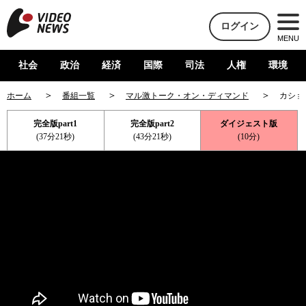
ログイン
MENU
社会
政治
経済
国際
司法
人権
環境
ホーム
番組一覧
マル激トーク・オン・ディマンド
カショ
完全版part1
完全版part2
ダイジェスト版
(37分21秒)
(43分21秒)
(10分)