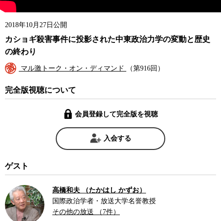
2018年10月27日公開
カショギ殺害事件に投影された中東政治力学の変動と歴史
の終わり
マル激トーク・オン・ディマンド
（第916回）
完全版視聴について
会員登録して完全版を視聴
入会する
ゲスト
高橋和夫 （たかはし かずお）
国際政治学者・放送大学名誉教授
その他の放送 （7件）