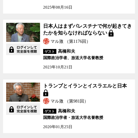
大国イランと和解し、イランが核開発を放棄することの引き換えに
2025年08月16日
経済制裁を解除する核合意を締結した。イスラム教シーア派が圧倒
的多数を占めるイランとアメリカの最接近に焦りを感じたスンニ派
主導のサウジアラビアは、近年、アメリカからの武器輸入額を倍増
日本人はまずパレスチナで何が起きてき
させるなど、アメリカとの同盟関係の維持に躍起になっていた。
たかを知らなければならない
マル激 （第1176回）
一方で、今回、カショギ氏の動向はもとよりサウジアラビア領事
館を完全に監視下に置き、早い段階からカショギ氏殺害の事実を掴
高橋和夫
ゲスト
んだ上で、情報戦でサウジを翻弄し続けたトルコは、オスマン帝国
国際政治学者、放送大学名誉教授
の正統な継承者に名乗りをあげたといっても過言ではないほど、高
2023年10月21日
度な外交力を見せつけた。2016年のクーデター未遂に関与した容疑
者をアメリカが引き渡さないことの報復として、アメリカ人牧師を
拘束するなど、アメリカとの関係が悪化していたトルコにとって、
トランプとイランとイスラエルと日本
この事件でサウジアラビアの信頼を失墜させると同時に、アメリカ
との関係改善を図れれば、一石二鳥ということになる。
マル激 （第981回）
中東に詳しい国際政治学者の高橋和夫・放送大学名誉教授は、カ
高橋和夫
ゲスト
ショギ氏の殺害がこれだけ大きく報じられた事で、サウジアラビア
国際政治学者・放送大学名誉教授
の他の悪行が注目され、サウジアラビアの国際社会における地位が
2020年01月25日
更に低下する可能性があると指摘する。他の悪行にはイエメンへの
軍事介入や国内の人権弾圧などが含まれる。