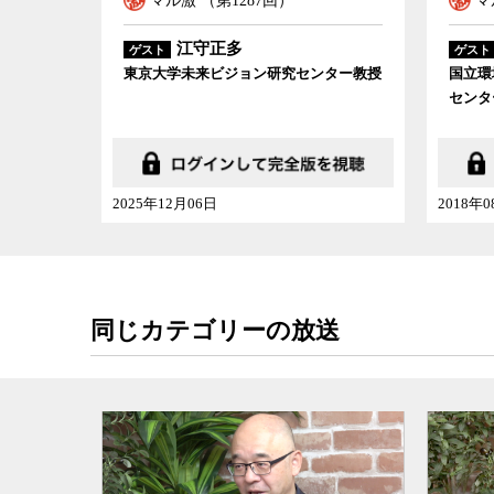
マル激 （第1287回）
マ
江守正多
ゲスト
ゲスト
東京大学未来ビジョン研究センター教授
国立環
センタ
2025年12月06日
2018年
同じカテゴリーの放送