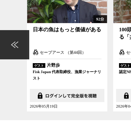
92分
がある
100頭のヤマネコが問いかけ
すべ
る「共存」の本質
界で
きる
セーブアース （第43回）
マ
戸川久美
ゲスト
ゲスト
業ジャーナリ
認定NPO法人トラ・ゾウ保護基金理事長
和光大
2026年04月15日
2026年