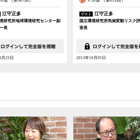
ル激 （第907回）
マル激 （第651回）
江守正多
江守正多
ゲスト
境研究所地球環境研究センター副
国立環境研究所気候変動リスク
ー長
室長
08月25日
2013年10月05日