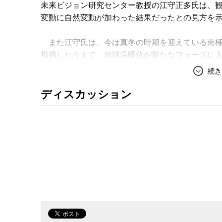
未来ビジョン研究センター教授の江守正多氏は、
変動に自然変動が加わった結果だったとの見方を
また江守氏は、今は真冬の時期を迎えている南極
指摘したうえで、地球温暖化が新たなフェーズに
地球温暖化の予測は「正しい」
異常気象と人類
か?
今年は世界各地で山火事が相次いだ。発火の原因
ディスカッション
がり鎮火しなくなる事例が近年多いのは、気候変
と語る。山火事によるCO2の排出は深刻で、今年カ
きく超える3億トンに迫るCO2が排出され、排出
っていると江守氏は指摘する。
各国はさまざまな地球温高対策を講じているが、I
ナリオのうちもっとも楽観的な排出量シナリオで
命前から1.5度は気温上昇することが見込まれてい
島嶼諸国などに深刻な影響が出ていることを指摘
指摘する。