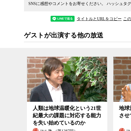
SNSに感想やコメントをお寄せください。
ハッシュタグ
環境問題を考える上で、過去に先進国が経済成長
国が払うなど、地域や世代間の不公平な状態を是
広がってきている。他者に対する想像力を持って
タイトルとURLをコピー
こ
ーナリストの井田徹治が議論した。
ゲストが出演する他の放送
人類は地球温暖化という21世
地球
紀最大の課題に対応する能力
させ
を失い始めているのか