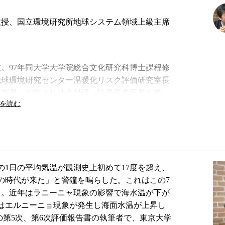
教授、国立環境研究所地球システム領域上級主席
卒業。97年同大学大学院総合文化研究科博士課程修
地球環境研究センター温暖化リスク評価研究室長
研究員。16年より社会対話・協働推進室長も兼
員教授、22年より東京大学未来ビジョン研究セン
）第5次、第6次評価報告書主執筆者。著書に『異
しい」か？』、共著に『温暖化論のホンネ –
1日の平均気温が観測史上初めて17度を超え、
騰の時代が来た」と警鐘を鳴らした。これはこの7
る。近年はラニーニャ現象の影響で海水温が下が
はエルニーニョ現象が発生し海面水温が上昇し
の第5次、第6次評価報告書の執筆者で、東京大学