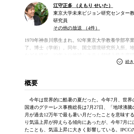
江守正多 （えもり せいた）
東京大学未来ビジョン研究センター
研究員
その他の放送 （4件）
1970年神奈川県生まれ。92年東京大学教養学部
了。博士（学術）。同年、国立環境研究所入所。
などを経て、22年より地球システム領域上級主席
務。21年東京大学総合文化研究科広域科学専攻客
ター教授。気候変動に関する政府間パネル（IPCC
常気象と人類の選択』、『地球温暖化の予測は「正
概要
「脅威論」と「懐疑論」を超えて』など。
今年は世界的に酷暑の夏だった。今年7月、世界の
著書
国連のグテーレス事務総長は7月27日、「地球沸
月が過去12万年で最も暑い月だったことを意味す
り気温上昇が抑えらる傾向にあったが、今年7月に
たことも、気温上昇に大きく影響している。IPCC