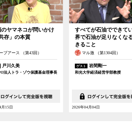
てが石油でできている世
日本はどこでポスト福
石油が足りなくなると起
ネルギー政策を間違え
こと
ル激 （第1304回）
マル激 （第1302回）
岩間剛一
飯田哲也
ゲスト
学経済経営学部教授
環境エネルギー政策研究所所長
04月04日
2026年03月21日