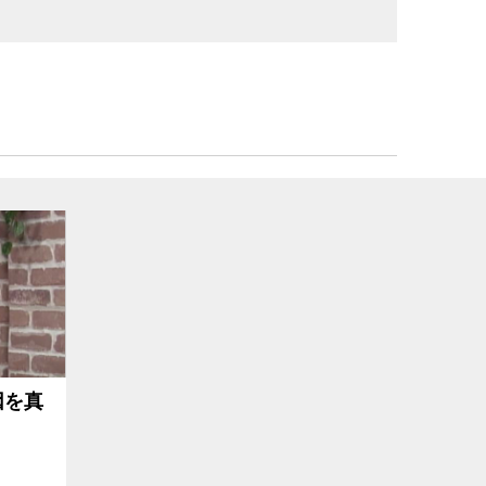
か
因を真