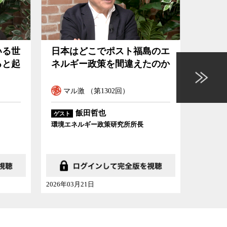
島のエ
そのチョコどこから来たのか
気候
たのか
知っていますか
まれ
セーブアース （第41回）
セー
相馬真紀子
ゲスト
ゲスト
WWF（世界自然保護基金）ジャパン自
Protect
然保護室森林グループ長
2026年02月14日
2026年01