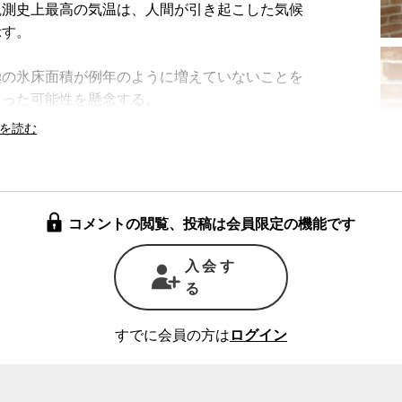
観測史上最高の気温は、人間が引き起こした気候
示す。
の氷床面積が例年のように増えていないことを
入った可能性を懸念する。
の選択
は様々だが、江守氏は、一度発火すると燃え広
動による高温化と乾燥化によることは間違いない
ナダで発生した山火事では2000年代の平均を大
削減や植林の努力を帳消しにしかねない現状とな
コメントの閲覧、投稿は会員限定の機能です
入会す
PCC（国連気候変動政府間パネル）の５つのシ
る
も、今世紀末までに地球全体の平均気温が産業革
る。江守氏はここまで1.1度上昇しただけでも、
すでに会員の方は
ログイン
したうえで、今後対策を加速させる必要があると