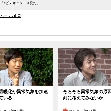
「#ビデオニュース見た」
するなかで生じた環境問題のつけを現在の途上
正しようとする「気候正義」の考え方が、徐々に
対策を講じる必要があると語る江守氏と環境ジャ
のページを印刷
そろそろ異常気象の原因を真剣に考えてみない
温暖化が異常気象を加速
そろそろ異常気象の原
ている
剣に考えてみないか