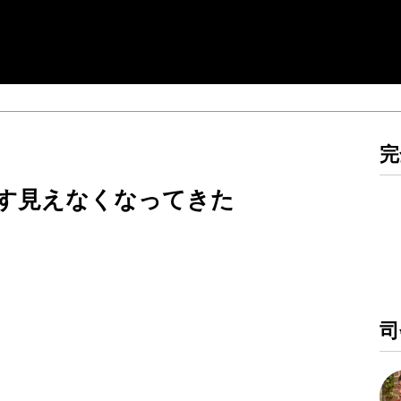
完
す見えなくなってきた
）
司