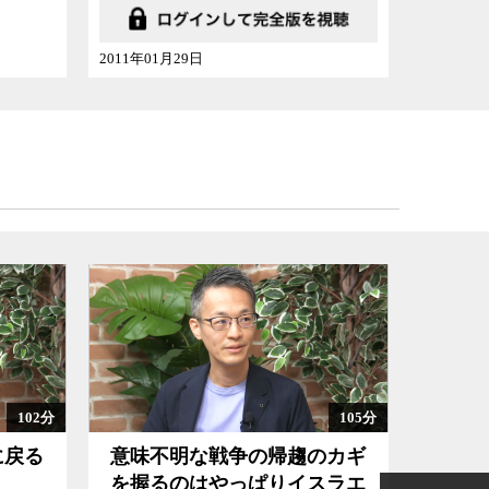
2011年01月29日
2008年08
102分
105分
に戻る
意味不明な戦争の帰趨のカギ
同志
を握るのはやっぱりイスラエ
法14