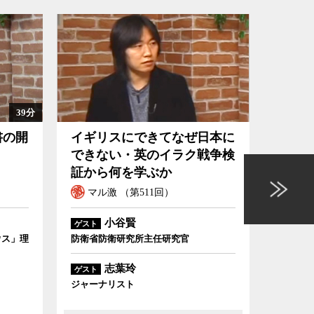
39分
イギリスにできてなぜ日本にできない・英のイラク戦争検証
[５金スペシャ
書の開
イギリスにできてなぜ日本に
[５金
から何を学ぶか
できない・英のイラク戦争検
ク戦
証から何を学ぶか
マル激 （第511回）
マル
小谷賢
ゲスト
ゲスト
ウス」理
防衛省防衛研究所主任研究官
映画評論
志葉玲
ゲスト
ジャーナリスト