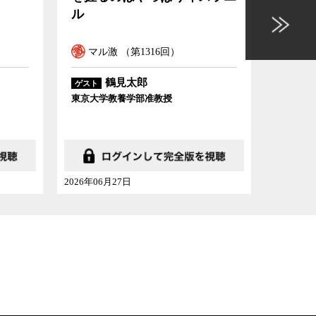
ル
教育
いう
マル激 （第1316回）
マル
鶴見太郎
ゲスト
ゲスト
東京大学教養学部准教授
東京都立
2026年06月27日
2026年06