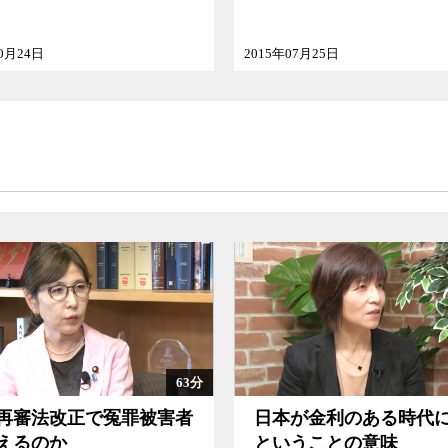
10月24日
2015年07月25日
63分
再審法改正で冤罪被害者
日本が金利のある時代
えるのか
ということの意味