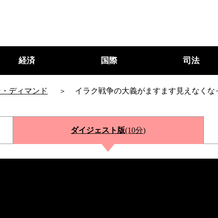
経済
国際
司法
ン・ディマンド
イラク戦争の大義がますます見えなくな
ダイジェスト版
(10分)
○