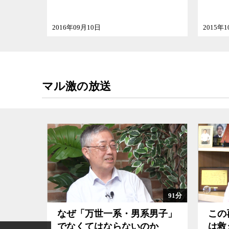
2016年09月10日
2015年
マル激の放送
104分
91分
の検証
なぜ「万世一系・男系男子」
この
でなくてはならないのか
は救