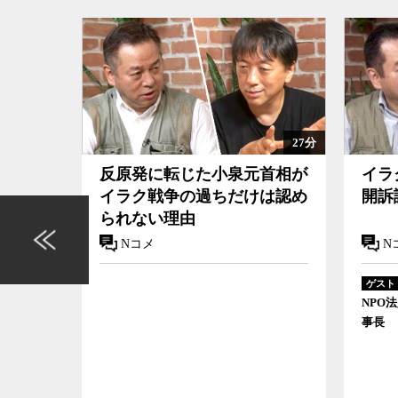
52分
27分
象外」
反原発に転じた小泉元首相が
イラ
イラク戦争の過ちだけは認め
開訴
られない理由
Nコメ
N
ゲスト
事長
NPO
事長