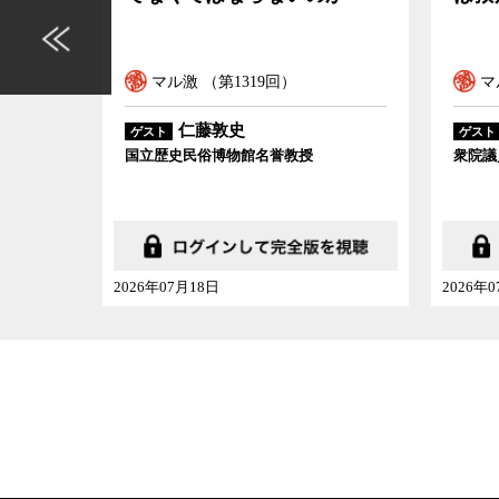
マル激 （第1319回）
マ
仁藤敦史
ゲスト
ゲスト
国立歴史民俗博物館名誉教授
衆院議
2026年07月18日
2026年