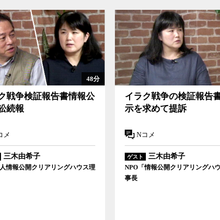
48分
ク戦争検証報告書情報公
イラク戦争の検証報告
訟続報
示を求めて提訴
コメ
Nコメ
三木由希子
三木由希子
ゲスト
法人情報公開クリアリングハウス理
NPO「情報公開クリアリングハ
事長