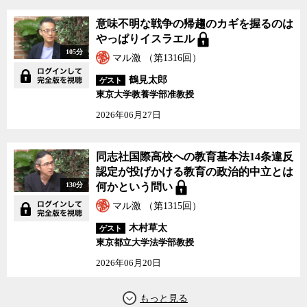
意味不明な戦争の帰趨のカギを握るのは
やっぱりイスラエル
105分
マル激 （第1316回）
鶴見太郎
ゲスト
東京大学教養学部准教授
2026年06月27日
同志社国際高校への教育基本法14条違反
認定が投げかける教育の政治的中立とは
130分
何かという問い
マル激 （第1315回）
木村草太
ゲスト
東京都立大学法学部教授
2026年06月20日