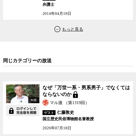
い改作が、プロデューサーの一存で当然のように行われる。著作者
弁護士
人格権が含まれる日本の著作権法制では、改作には著作権者の許諾
2014年04月19日
が必要で、それが二次利用や流通促進の妨げになっている面もある
が、その分著作者たちの創作意欲が高く保たれていると考えること
もできる。
今週は、iPodへの課金問題や、JASRACへの公取委の立ち入り検
査、YouTubeが提起している著作権問題などの検証を通じて、ネッ
ト時代の著作権をめぐる諸問題についてじっくり議論した。
同じカテゴリーの放送
なぜ「万世一系・男系男子」でなくては
ならないのか
91分
マル激 （第1319回）
仁藤敦史
ゲスト
国立歴史民俗博物館名誉教授
2026年07月18日