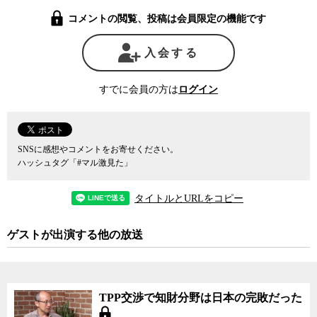
のある著作物を創作したことへの対価を確保するためのシステム
コメントの閲覧、投稿は会員限定の機能です
で、それが認められることで、人々に文化的な価値のある創作を行
うインセンティブを与えようというもの。何か著作物を作っても、
簡単に人に盗作されてしまったり、金銭的な対価を得ることができ
入会する
なかったりすれば、苦労して意味のある著作物を残そうという人は
いなくなる。しかし、それではその国にとっても人類全体にとって
すでに会員の方は
ログイン
もマイナスとなることから、著作権という形で創作者の権利に一定
の保護が設けられている。しかし、その一方で、保護を手厚くし過
ぎると、せっかく意味のある著作物が作られても、それが広く普及
したり、大勢の人がその文化的な価値を享受する妨げとなってしま
SNSに感想やコメントをお寄せください。
い、著作権保護の本来の目的が損なわれてしまいかねない。
ハッシュタグ「#マル激見た」
どの程度まで創作者の権利を保護し、どの程度自由な流通を認め
るべきかは、それぞれの社会でのコンセンサスで決まるものであ
タイトルとURLをコピー
り、「文化の多様性・豊かさや、それへの人々のアクセスを可能に
する」という著作権の目的を踏まえた大きな視点での議論を進める
ゲストが出演する他の放送
必要があると、福井氏は語る。
しかし、著作権をめぐる議論の現状は、著作権者や著作権管理団
体、コンテンツ産業など著作権保護に立つ側と、放送局など各種メ
ディア、インターネット産業関係者、利用者など利便性を促進した
TPP交渉で知財分野は日本の完敗だった
い側の、それぞれの利害当事者間の利害対立に終始している感が否
めない。両者には深刻な利害対立が存在するため、感情的な議論に