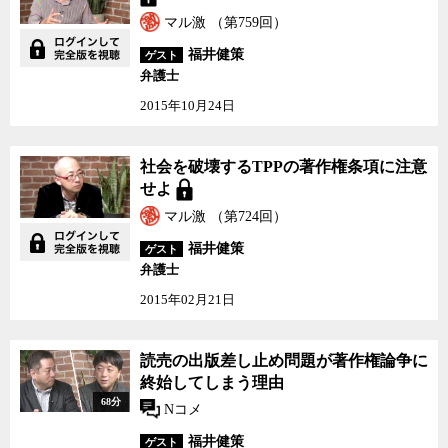
なりやすく、それがルール作りを困難にしていると福井氏は語る。
マル激 （第759回）
iPodへの課金問題も、私的複製がこれ以上拡大すれば、コンテンツ
福井健策
ゲスト
産業全体のビジネスモデルを破壊するという危惧から、著作権保護
弁護士
を推進したい業界側が導入を主張してきたが、これにはメーカー側
2015年10月24日
やユーザー側は当然強く反発してきた。ユーザー側には複製を不可
能にするDRMが普及している現状で、さらに補償金をとるのは二重
課金に当るとの意見や、また、YouTubeやニコニコ動画など動画配
社会を破壊するTPPの著作権条項に注意
信サービスへのアップロードは、仮に違法であっても著作権の侵害
せよ
自体はコンテンツの宣伝効果によって十分相殺されているため、損
マル激 （第724回）
害は発生していないとの利用者側の主張にも一定の妥当性はある。
福井氏はまた、日本では新しいメディアとそこでの私的複製が、
福井健策
ゲスト
著作権についてどういう効果をもたらしているのかなど、実証的な
弁護士
研究がほとんど行われていないため、賛成反対の両陣営ともに、曖
2015年02月21日
昧な議論を繰り返しているのが実情で、ルール作りを進めように
も、社会的なコンセンサスが得られにくい状況があると指摘し、調
査研究の必要性を訴える。
読売の出版差し止め問題が著作権論争に
しかし、その一方で、著作権先進国と言われる米国や欧州の仕組
終始してしまう理由
みが、日本より優れているとも言い切れない面があると、福井氏は
68分
Nコメ
注意を喚起する。例えば、著作者人格権を認めていない米国では、
著作権は単なる売買の対象となっており、著作者や出演者が望まな
福井健策
ゲスト