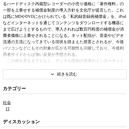
誰が「知」を独占するのか・デ
「ネットの自由」vs.著作権:
るハードディスク内蔵型レコーダーの小売り価格に「著作権料」の
ジタルアーカイブ戦争
TPPは、終わりの始まりなのか
一部を上乗せする補償金制度の導入方針を文化庁が提言した。これ
は既にMDやDVDにかけられている「私的録音録画補償金」を、iPod
などインターネットを通じてコンテンツをダウンロードする機器に
まで広げようとするもので、導入されれば数百円程度の補償金が消
費者価格に上乗せされることになる。ネット配信が、音楽やビデオ
流通の主流になってきている現状を踏まえた措置とされるが、今後
パソコンなどにもその対象が広がる可能性も示唆しており、今後利
用者サイドからは強い反発が予想される。
この例を見るまでもなく、デジタル技術の発達やインターネット
の普及で、高品質の複製や不特定多数への配信やダウンロードが容
易に可能になり、著作権をめぐる新たな問題が次々と持ち上がって
いる。しかし、ネット時代の著作権をめぐる新しいルール作りの方
は、迷走を続けている。そしてその背景には、そもそも著作権が何
カテゴリー
の目的で誰のために存在するのかについての基本的な認識が共有さ
れておらず、またそのような議論が一向に広まらない中で、利害当
社会
事者だけが自分たちの利益のぶつけ合いを繰り返していることにあ
IT
ると、国内外の音楽や映画などの著作権について詳しい弁護士の福
井健策氏は指摘する。
ディスカッション
言うまでもなく著作権とは本来、クリエーター（創作者）が価値