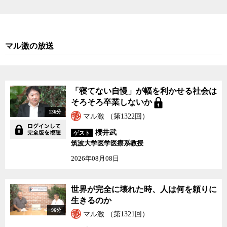
マル激の放送
「寝てない自慢」が幅を利かせる社会は
そろそろ卒業しないか
136分
マル激 （第1322回）
櫻井武
ゲスト
筑波大学医学医療系教授
2026年08月08日
世界が完全に壊れた時、人は何を頼りに
生きるのか
96分
マル激 （第1321回）