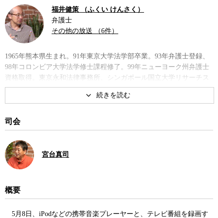
福井健策 （ふくい けんさく）
弁護士
その他の放送 （6件）
1965年熊本県生まれ。91年東京大学法学部卒業。93年弁護士登録、
98年コロンビア大学法学修士課程修了。99年ニューヨーク州弁護士
資格取得。東京永和法律事務所、シンガポール国立大学リサーチス
カラーなどを経て2003年骨董通り法律事務所を設立。10年より日本
大学芸術学部客員教授を兼務。著書に『誰が「知」を独占するの
か・デジタルアーカイブ戦争』など。
司会
著書
宮台真司
概要
5月8日、iPodなどの携帯音楽プレーヤーと、テレビ番組を録画す