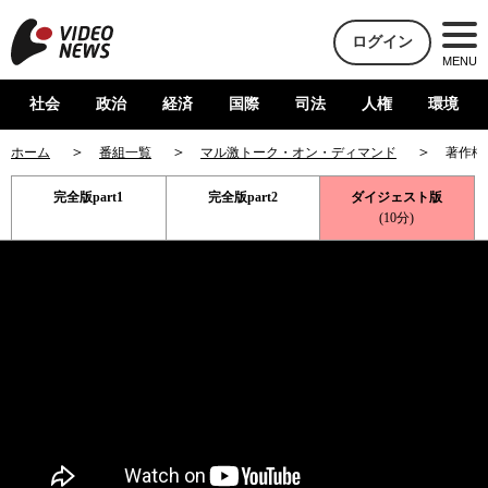
ログイン
MENU
社会
政治
経済
国際
司法
人権
環境
ホーム
番組一覧
マル激トーク・オン・ディマンド
著作権
完全版part1
完全版part2
ダイジェスト版
(10分)