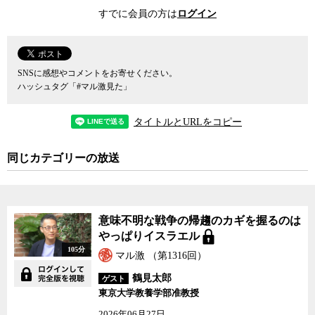
約が真に国益を守る目的で秘密にされてきたかどうかすら、怪しく
すでに会員の方は
ログイン
なってくる。
日本外交をウォッチしてきた愛知大学の河辺一郎教授は、日本は
外交の舞台で核軍縮に関してイニシアチブをとったこともなけれ
ば、国連の核兵器に反対する議決に対しても、率先して反対もしく
SNSに感想やコメントをお寄せください。
は棄権をしてきたのが現実だという。安全保障政策においてアメリ
ハッシュタグ「#マル激見た」
カの核の傘に依存する日本にとって、核軍縮はもはや外交上の大き
な関心事ではなかったのだ。むしろ、核の傘を提供してくれている
タイトルとURLをコピー
アメリカの意向を慮ることこそが、日本外交にとっては唯一無二の
重要課題であり、こと外交に関する限り、それ以外のことは真剣に
同じカテゴリーの放送
考える必要すらなかった。
つまりアメリカの核の傘に守られているからこそ、そしてそれが
密約という形で担保されているからこそ、日本は表面上は非核三原
則や核廃絶や平和主義を訴えることができたが、実際にその真贋が
意味不明な戦争の帰趨のカギを握るのは
問われる外交交渉や国連決議の場では、実は日本外交は何度も馬脚
やっぱりイスラエル
を現していたということになる。知らぬは日本人ばかりなりという
105分
ことか。
マル激 （第1316回）
河辺氏は、日本の外務省が事実上法を超越した存在として、国会
鶴見太郎
ゲスト
のチェックすら及ばない状態にあることに、日本外交が国民から乖
東京大学教養学部准教授
離したり、暴走したりする原因があるとの見方を示すが、その一方
2026年06月27日