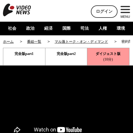
ログイン
MENU
社会
政治
経済
国際
司法
人権
環境
ホーム
番組一覧
マル激トーク・オン・ディマンド
密約問
完全版part1
完全版part2
ダイジェスト版
(10分)