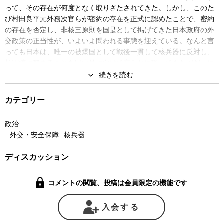
って、その存在が何度となく取りざたされてきた。しかし、このた
び村田良平元外務次官らが密約の存在を正式に認めたことで、密約
の存在を否定し、非核三原則を国是として掲げてきた日本政府の外
交政策の正当性が、いよいよ問われる事態を迎えている。なんと言
っても日本は、唯一の被爆国として戦後一貫して核兵器に反対し、
核軍縮に努めることを国内外に向けて高らかに謳ってきた国だ。に
もかかわらず、その国が実は自国への核兵器の持ち込みを容認し、
しかもその事実を50年間も隠し続けていたということになるから
だ。
カテゴリー
日本政府は依然として、密約の存在も、核持ち込みの有無も言下
に否定するばかりで、半世紀もの間、その存在を否定し続けてきた
政治
理由を説明しようとしない。そのため日本では、米軍の核持ち込み
外交・安全保障
核兵器
が容認されているという現実の上に立って、これからの安全保障を
議論することすら、できないでいる。
ディスカッション
国益を守るためには、自国民や他の国に対して外交交渉のすべて
を明らかにできない場合もあり得るだろう。その意味では、密約そ
コメントの閲覧、投稿は会員限定の機能です
のものを全面的に否定すべきではないかもしれない。ただし、それ
は一定の期間を経た後に、必ず事実が明らかにされ、その正当性が
検証されることが大前提となる。この期に及んでも、密約の存在す
入会する
ら認められない日本政府や外務省の立場を見ると、そもそもこの密