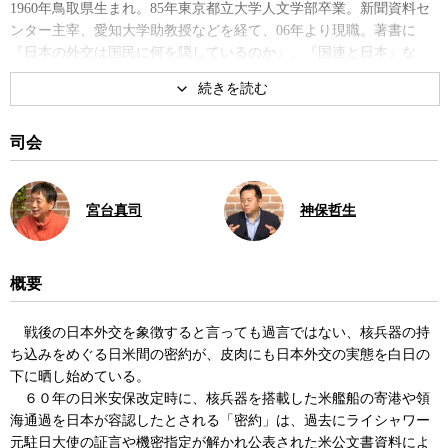
1960年鳥取県生まれ。85年東京都立大学人文学部卒業。新聞資料セ
ンター主宰、愛知大学助教授などを経て、06年より現職。著書に
『日本の外交は国民に何を隠しているのか』、『国連と日本』な
ど。
著書
司会
宮台真司
神保哲生
概要
日本の外交は国民に何を隠して
いるのか
戦後の日本外交を象徴すると言っても過言ではない、核兵器の持
ち込みをめぐる日米間の密約が、皮肉にも日本外交の実態を白日の
下に晒し始めている。
６０年の日米安保改定時に、核兵器を搭載した米艦船の寄港や領
海通過を日本が容認したとされる「密約」は、過去にライシャワー
元駐日大使の証言や機密指定が解かれ公表された米公文書資料によ