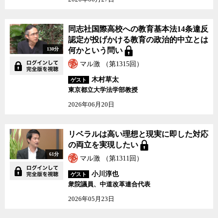
で、その責任は外務省だけはなく、外交政策のチェックや検証を怠
ってきた外交の専門家やジャーナリストにもあると指摘する。
来る総選挙で民主党が勝利し、政権交代が実現した時、日本のチ
同志社国際高校への教育基本法14条違反
ェック無き外交の病理を断ち切る千載一遇のチャンスがめぐってく
認定が投げかける教育の政治的中立とは
る。しかし、今のところ外交政策や外務省のあり方が選挙の争点に
130分
何かという問い
なる気配は全く見られない。残念ながらこれが今の日本の実情のよ
マル激 （第1315回）
うだ。
今回は密約問題を入口に日本外交が抱える問題を河辺氏と議論し
木村草太
ゲスト
た。また、国連の専門家でもある河辺氏に、民主党の国連中心主義
東京都立大学法学部教授
への評価を聞いた。
2026年06月20日
リベラルは高い理想と現実に即した対応
の両立を実現したい
61分
マル激 （第1311回）
小川淳也
ゲスト
衆院議員、中道改革連合代表
2026年05月23日