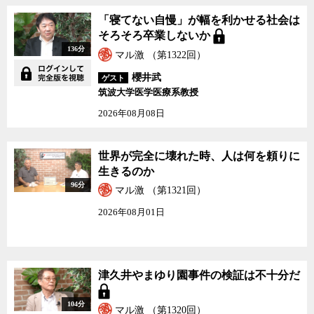
「寝てない自慢」が幅を利かせる社会は
そろそろ卒業しないか
136分
マル激 （第1322回）
櫻井武
ゲスト
筑波大学医学医療系教授
2026年08月08日
世界が完全に壊れた時、人は何を頼りに
生きるのか
96分
マル激 （第1321回）
2026年08月01日
津久井やまゆり園事件の検証は不十分だ
104分
マル激 （第1320回）