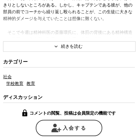
きりとしないところがある。しかし、キャプテンである彼が、他の
部員の前でコーチから繰り返し殴られることが、この生徒に大きな
精神的ダメージを与えていたことは想像に難くない。
そこで今週は精神科医の斎藤環氏に、体罰の背後にある精神構造
や、体罰をふるう側の教員とこれを受ける側の生徒にどのような精
神的な影響があるかなどを聞いた。
斎藤氏は学校という閉鎖的な空間の中では「共同体的な密室性が
カテゴリー
成立し、別のルールで動いて当然という空気がそこを支配しがちに
なる」と指摘した上で、このような固定化された集団の中では「体
社会
罰やDV（ドメスティックバイオレンス）など暴力的な関係性を作ら
学校教育
教育
れると、それが一種の絆のように感じてしまう傾向がある」と説
く。暴力を振るう側は「これはお前のためだ。愛のムチなのだ」と
ディスカッション
いって自己を正当化し、振るわれる側は「悪いのは自分なのだ」と
その責任を背負って、暴力を振るう側を擁護し、絆を維持しようと
コメントの閲覧、投稿は会員限定の機能です
する。集団の密室性が暴力を温存して、時には連鎖してしまうとい
うのだ。
入会する
斎藤氏はまた、体罰は教育基本法で明確に禁止されているため、