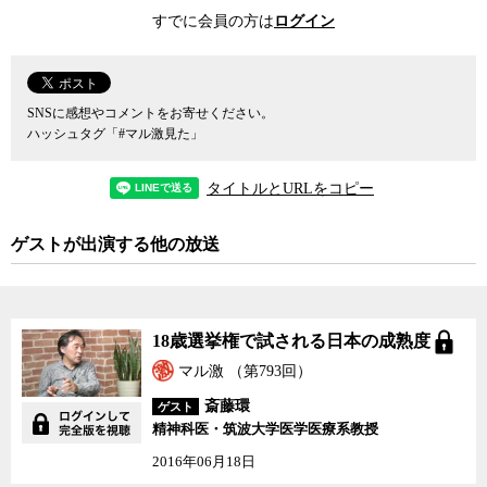
建前上は一切行われていないことになっている点を問題視する。建
すでに会員の方は
ログイン
前と実態が乖離し実態の把握が困難になると、その影響を予想する
ことができない。その意味でも体罰は容認してはならないと斎藤氏
は断ずる。
SNSに感想やコメントをお寄せください。
体罰のどこが問題なのか。体罰と懲罰の境界はどこにあるのか。
ハッシュタグ「#マル激見た」
精神科医の斎藤環氏とともに、哲学者の萱野稔人と社会学者の宮台
真司が議論した。（今週のマル激は神保哲生に代わり哲学者の萱野
タイトルとURLをコピー
稔人氏が進行役を務めました。今週のニュース・コメンタリーはお
休みします。）
ゲストが出演する他の放送
18歳選挙権で試される日本の成熟度
マル激 （第793回）
斎藤環
ゲスト
精神科医・筑波大学医学医療系教授
2016年06月18日