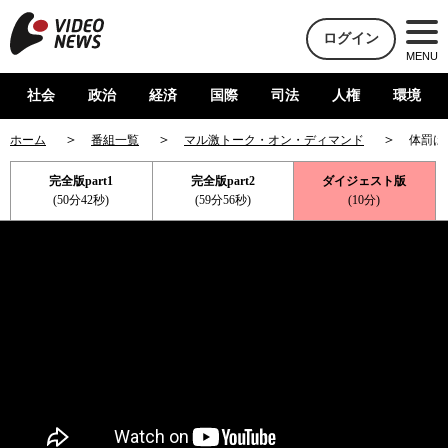
ログイン
MENU
社会
政治
経済
国際
司法
人権
環境
ホーム
番組一覧
マル激トーク・オン・ディマンド
体罰は
完全版part1
完全版part2
ダイジェスト版
(50分42秒)
(59分56秒)
(10分)