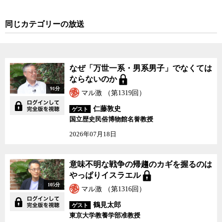
同じカテゴリーの放送
なぜ「万世一系・男系男子」でなくては
ならないのか
91分
マル激 （第1319回）
仁藤敦史
ゲスト
国立歴史民俗博物館名誉教授
2026年07月18日
意味不明な戦争の帰趨のカギを握るのは
やっぱりイスラエル
105分
マル激 （第1316回）
鶴見太郎
ゲスト
東京大学教養学部准教授