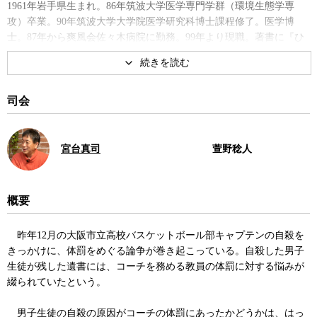
1961年岩手県生まれ。86年筑波大学医学専門学群（環境生態学専
攻）卒業。90年筑波大学大学院医学研究科博士課程修了。医学博
士。87年から爽風会佐々木病院に勤務。99年より現職。著書に『ひ
きこもりはなぜ「治る」のか?』、『原発依存の精神構造〜日本人は
なぜ原子力が「好き」なのか』など。
著書
司会
宮台真司
萱野稔人
概要
ひきこもり文化論
ひきこもりはなぜ「治る」の
昨年12月の大阪市立高校バスケットボール部キャプテンの自殺を
か？―精神分析的アプローチ
きっかけに、体罰をめぐる論争が巻き起こっている。自殺した男子
生徒が残した遺書には、コーチを務める教員の体罰に対する悩みが
綴られていたという。
男子生徒の自殺の原因がコーチの体罰にあったかどうかは、はっ