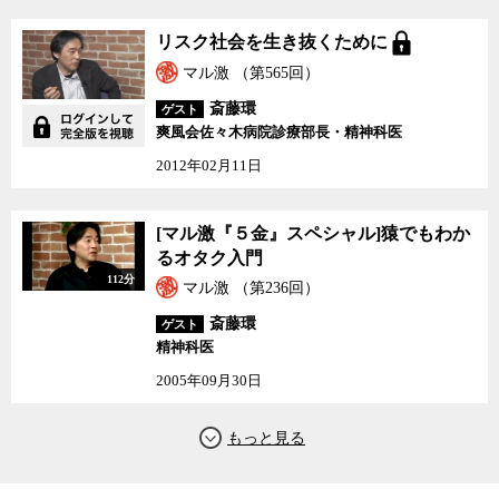
リスク社会を生き抜くた
リスク社会を生き抜くために
めに
マル激 （第565回）
斎藤環
ゲスト
爽風会佐々木病院診療部長・精神科医
2012年02月11日
[マル激『５金』スペシ
[マル激『５金』スペシャル]猿でもわか
ャル]猿でもわかるオタ
るオタク入門
ク入門
112分
マル激 （第236回）
斎藤環
ゲスト
精神科医
2005年09月30日