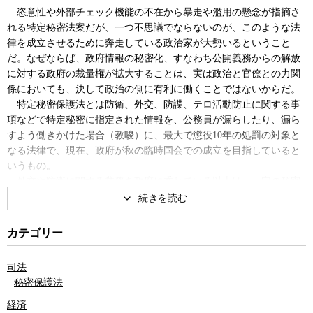
恣意性や外部チェック機能の不在から暴走や濫用の懸念が指摘さ
れる特定秘密法案だが、一つ不思議でならないのが、このような法
律を成立させるために奔走している政治家が大勢いるということ
だ。なぜならば、政府情報の秘密化、すなわち公開義務からの解放
に対する政府の裁量権が拡大することは、実は政治と官僚との力関
係においても、決して政治の側に有利に働くことではないからだ。
特定秘密保護法とは防衛、外交、防諜、テロ活動防止に関する事
項などで特定秘密に指定された情報を、公務員が漏らしたり、漏ら
すよう働きかけた場合（教唆）に、最大で懲役10年の処罰の対象と
なる法律で、現在、政府が秋の臨時国会での成立を目指していると
いうもの。
外交や防衛に関する業務を政府に委ねている以上は、一定の秘密
事項が存在することは避けられないかもしれない。しかし、政府に
特定の情報を秘密にする権限を与える場合、秘密にできる情報の基
準と、その妥当性が一定の期間の後に検証できる事後チェック機能
カテゴリー
をビルトインしなければ、そのような権限が濫用され暴走すること
は、目に見えている。特に中立的な第三者による事後チェック機能
司法
がビルトインされていなければ、時の権力者は自分たちに都合の悪
秘密保護法
い情報はすべて秘密に指定してしまえば、誰もその秘密の妥当性を
検証できないし、その秘密のベールを剥がすこともできなくなって
経済