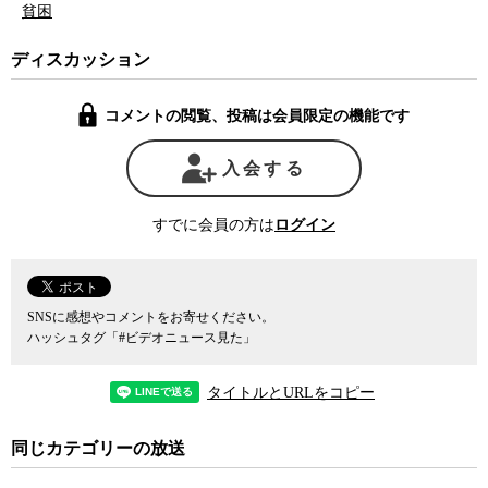
しまうのだ。
貧困
特定秘密の指定は一応は各省庁の長、すなわち大臣が行うことに
なっている。そのため、政治家は自分は秘密を知り得る側に立って
ディスカッション
いて、それを外敵や国民から隠す立場にあると考えているように見
える。しかし、例えばある政策をめぐり官僚機構を中心とする統治
コメントの閲覧、投稿は会員限定の機能です
権力と政治家が対立した時、その政策に関連した重要な情報が秘密
に指定されてしまえば、政治家は官僚に対する最大の武器であるは
入会する
ずの「世論」を味方に付けることができなくなってしまう。政治家
は自分の主張が正しいかどうかを国民に問うことができず、いわば
すでに会員の方は
ログイン
丸腰で官僚機構と対峙しなければならなくなってしまうのだ。
また、恣意的な秘密指定権限の拡大は、野党が機能する上でも破
壊的な効果をもたらす。現在たまたま与党の座にあり、権力を手に
している政治勢力にとっては、秘密権限の拡大はおいしい蜜の味が
SNSに感想やコメントをお寄せください。
するように見えるかもしれないが、実際のところ自分たちがいつま
ハッシュタグ「#ビデオニュース見た」
でも政治権力を握り続けられるかどうかの保障はない。
どうしても秘密として護らなければならないものがあると言うの
タイトルとURLをコピー
であれば、恣意的な運用を防ぐための秘密指定基準の明確化と、そ
れが遵守されているかどうかを一定の期間の後に事後チェックする
機能を十分過ぎるほど盛り込まない限り、悪用、濫用は必至であ
同じカテゴリーの放送
る。