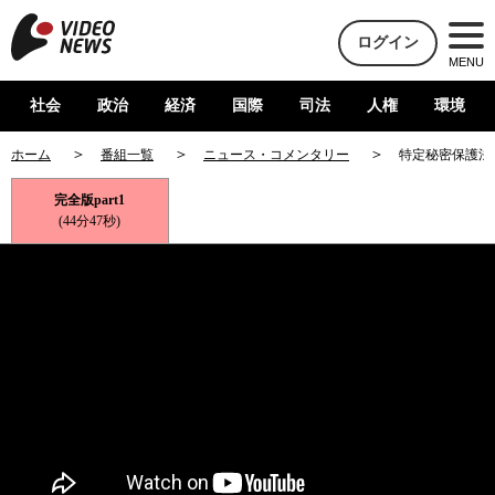
ログイン
MENU
社会
政治
経済
国際
司法
人権
環境
ホーム
番組一覧
ニュース・コメンタリー
特定秘密保護法
完全版part1
(44分47秒)