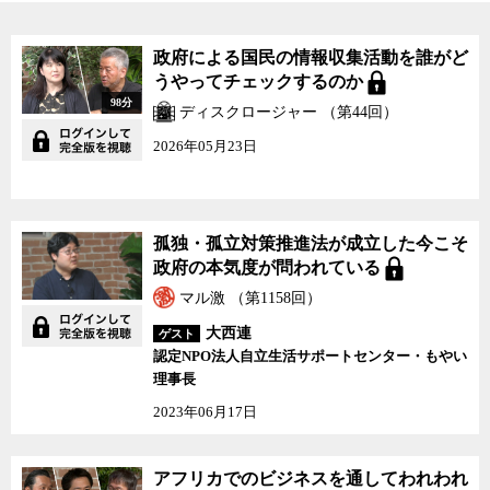
15年前の盗聴法制定時とまったく同じ議論を繰り返すことになる
特定秘密保護法案の問題点を、ジャーナリストの神保哲生と社会学
者の宮台真司が議論した。
政府による国民の情報収集活動を誰がど
うやってチェックするのか
98分
ディスクロージャー （第44回）
2026年05月23日
孤独・孤立対策推進法が成立した今こそ
政府の本気度が問われている
マル激 （第1158回）
大西連
ゲスト
認定NPO法人自立生活サポートセンター・もやい
理事長
2023年06月17日
アフリカでのビジネスを通してわれわれ