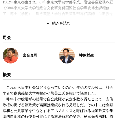
1962年東京都生まれ。87年東京大学農学部卒業。岩波書店勤務を経
て98年東京大学大学院総合文化研究科国際社会学専攻博士課程修
了。博士（学術）。慶應義塾大学総合政策学部専任講師、助教授を
経て07年より現職。著書に『
真剣に話しましょう・小熊英二対談
集
』、『社会を変えるには』、共著に『この国はどこで間違えたの
か・沖縄と福島から見えた日本』など。
司会
著書
宮台真司
神保哲生
概要
これから日本社会はどうなっていくのか。年始のマル激は、社会
真剣に話しましょう 小熊英二対
学者で慶應義塾大学教授の小熊英二氏を招いて議論した。
談集
昨年末の総選挙の結果で自公政権が安定多数を得たことで、安倍
政権の掲げる諸政策が当面は継続される見通しだ。その中には金融
緩和と公共事業を中心とするアベノミクスと呼ばれる経済政策や集
団的自衛権の行使を可能にする憲法解釈の変更、秘密保護法制、原