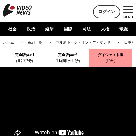
ログイン
MENU
社会
政治
経済
国際
司法
人権
環境
ホーム
番組一覧
マル激トーク・オン・ディマンド
日本が
完全版part1
完全版part2
ダイジェスト版
(1時間7分)
(1時間1分41秒)
(10分)