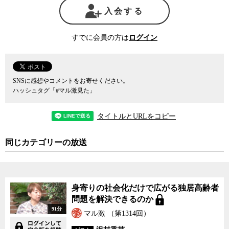
持され、つかの間の好況感が続く間に、個人的な野望とも呼ぶべき
入会する
戦後レジームからの脱却と言われる施策を一つでも実現したいと思
っているように見えるが、今の日本では政治が世論と大きく乖離し
すでに会員の方は
ログイン
た政策を実現することは所詮難しいだろうと小熊氏は言う。
むしろ深刻なことは、自民党の支持基盤が既得権益を維持しよう
とする特定の業界、いうなればオールド・オールジャパンに偏って
いるため、現在の政策が続く間は日本の衰退が続くことが避けられ
SNSに感想やコメントをお寄せください。
ないことではないかと小熊氏は言う。
ハッシュタグ「#マル激見た」
これからの日本社会の生きる道を考える時、われわれの多くは依
然として1960年代から80年代の高度経済成長期を基準に考えてしま
タイトルとURLをコピー
う傾向があるが、あの時代こそむしろ特殊な時代だったという視座
が必要だと小熊氏は指摘する。世界各国の現状を見てきた小熊氏は
少子高齢化や人口減少などを念頭に置くと、もはやジャパン・ア
同じカテゴリーの放送
ズ・ナンバーワンの時代の栄華は望むべくもないが、かといって日
本の現状は決して悪くないと言う。世界のどの街を見ても、日本以
外に住みたいと思えるところはないからだ。
しかし、治安の良さ、清潔さ、礼儀正しさ、勤勉さといった「日
身寄りの社会化だけで広がる独居高齢者
本らしさ」を支えている社会的共通資本も、ここに来て急速に劣化
問題を解決できるのか
が進んでいる。現在のようなオールド・ジャパンを優先的に擁護す
91分
マル激 （第1314回）
る政策を続ける限り、社会の劣化は止まらない。このままそれを放