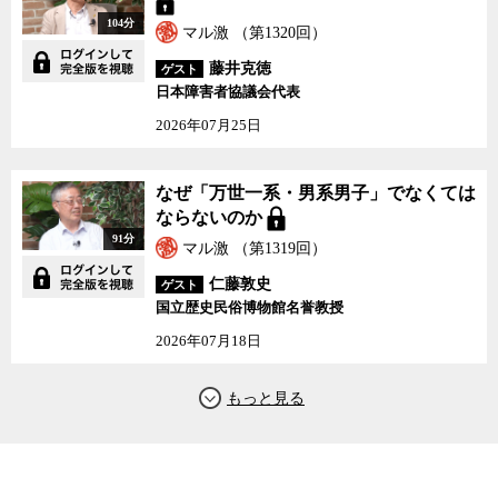
104分
マル激 （第1320回）
藤井克徳
ゲスト
日本障害者協議会代表
2026年07月25日
なぜ「万世一系・男系男子」でなくては
ならないのか
91分
マル激 （第1319回）
仁藤敦史
ゲスト
国立歴史民俗博物館名誉教授
2026年07月18日