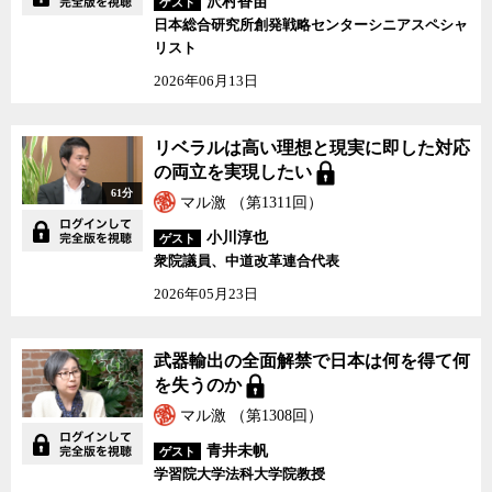
置すれば、治安の悪化や社会インフラの劣化、ひいては集落を維持
沢村香苗
ゲスト
できなくなった過疎地域から都市へ流れ込んだ大量の人口がスラム
日本総合研究所創発戦略センターシニアスペシャ
リスト
を形成するような、途上国でよく見かける光景が早晩日本で起きて
もおかしくはない。
2026年06月13日
そのような最悪の事態を食い止め、経済的な豊かさはほどほどで
も、分厚さを持った社会を作っていくために、われわれは今何をし
なければならないのか。変化のきっかけをどこに求めればいいか。
リベラルは高い理想と現実に即した対応
ゲストの小熊英二氏とともに、ジャーナリストの神保哲生と社会学
の両立を実現したい
者の宮台真司が議論した。
61分
マル激 （第1311回）
小川淳也
ゲスト
衆院議員、中道改革連合代表
2026年05月23日
武器輸出の全面解禁で日本は何を得て何
を失うのか
マル激 （第1308回）
青井未帆
ゲスト
学習院大学法科大学院教授