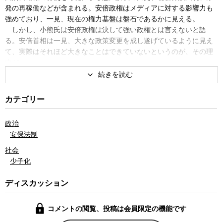
発の再稼働などが含まれる。安倍政権はメディアに対する影響力も
強めており、一見、現在の権力基盤は盤石であるかに見える。
しかし、小熊氏は安倍政権は決して強い政権とは言えないと語
る。安倍首相は一見、大きな政策変更を成し遂げているように見え
て、実際はそれほど大きなことはできていないというのが、その理
由だ。
原発の再稼働にしても、政権として再稼働の方針を明確に打ち出
しながら、一基の原発を再稼働するのにも、これだけの時間がかか
っている。新しい安全基準や周辺自治体の反対などを考えると、う
カテゴリー
まくいっても１０基以上の原発を再稼働することは難しいだろうと
小熊氏は見通す。
政治
集団的自衛権の行使についても、言葉が先行しているが、内実と
安保法制
しては個別的自衛権の範疇に入るものしか実現できそうにない。
昨年末の選挙でも自民党は全有権者の25％程度の票しか得ていな
社会
い。有権者の半数近くが棄権をしたことと、選挙制度の特性で公明
少子化
党と併せて３分の２の議席を確保しているが、その支持基盤は決し
て盤石とは言えない。
ディスカッション
小熊氏は現在の安倍政権の政策の大半は別の勢力が政権の座につ
いていても、実施されている可能性が高いものだと指摘する。安倍
コメントの閲覧、投稿は会員限定の機能です
首相は経済政策を前面に打ち出し、金融緩和や公共事業で株価が維