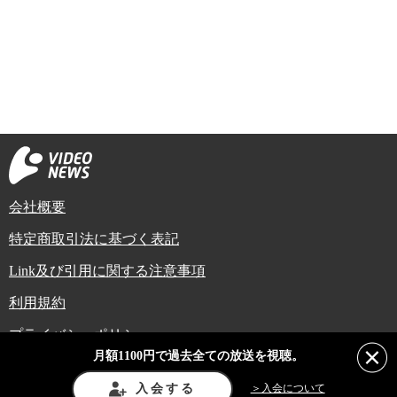
会社概要
特定商取引法に基づく表記
Link及び引用に関する注意事項
利用規約
プライバシーポリシー
月額1100円で過去全ての放送を視聴。
Copyright (C) Video News Network. All rights reserved.
ビデオニュースに記載している記事、写真及び動画などは日本の著作権法や国
入会する
＞入会について
際条約などで保護されています。著作権者の承諾を得ずに転載や再利用するこ