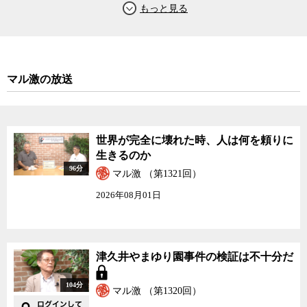
と指摘するが、同時に無理なものは無理なので、高望みをするより
も、五輪を機に少しでも日本の資源管理のあり方を国際的に通用す
る基準に近づけていくことが重要だと語る。
実際、日本政府は資源管理を各地域の漁協に任せてきたこともあ
マル激の放送
り、日本の水産資源管理は持続性を確保できていない場合が多い。
背景には地域漁協の自治という日本独特の伝統や、補助金とリンク
した政治的にデリケートな問題があるのも事実だろう。しかし、そ
うこう言っているうちに、日本の漁獲量は最盛期の3分の１以下にま
世界が完全に壊れた時、人は何を頼りに
で減り、漁業大国のはずだった日本は水産資源の多くを、大きく輸
生きるのか
入に依存しなければならなくなっている。水産資源の持続性を確保
96分
マル激 （第1321回）
することは、東京2020を超えて、日本にとっても喫緊の課題なの
だ。
2026年08月01日
日本は水産物以外の分野にも、持続性や環境基準などがクリアで
きていない分野が多い。また、以前にこの番組でもお伝えしている
が、バリアフリー化や分煙化も、まだまだ日本が遅れている分野の
津久井やまゆり園事件の検証は不十分だ
一つだ。もちろんその一つ一つは単なる怠慢の産物とは限らず、そ
れぞれに諸事情があってのことだろう。しかし、国内的にはそれで
104分
マル激 （第1320回）
通用しても、国際的には「日本固有の事情」はなかなか通用しな