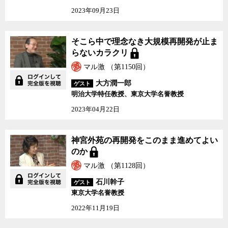
コラベル）が認められたり、トレーサビリティの追求が甘かったり
2023年09月23日
するなど、ロンドンやリオ大会が培ってきた国際基準から大きく後
退していると残念がる。
そこら中で理念なき大規模再開発が止ま
しかし、花岡氏は同時に、もし組織委がロンドン・リオと同水準
らないカラクリ
の国際的に通用する調達基準を定めてしまえば、少なくとも水産物
マル激 （第1150回）
に関しては東京2020で調達される食材から国産の食材が一切排除さ
れてしまいかねないと指摘する。要するに、日頃の日本国内の資源
大方潤一郎
ゲスト
管理が、国際的に通用するものになっていないため、五輪だからと
明治大学特任教授、東京大学名誉教授
いって急に国際基準を導入しようものなら、到底遵守できないよう
2023年04月22日
なものになってしまうというのだ。そのため組織委が定めた調達基
準は、日本の実情に合わせて基準を下げているのが実情だという。
神宮外苑の再開発をこのまま進めてよい
東京で五輪が開催されるとなると、五輪関係者ならずとも、お寿
のか
司や新鮮な魚を楽しみにしてくる人も多いに違いない。ところが、
マル激 （第1128回）
もし今の日本でまともな国際調達基準など定めようものなら、五輪
で提供される水産物のほとんどが輸入食材になってしまうというの
石川幹子
ゲスト
では、確かに洒落にならない。
東京大学名誉教授
2022年11月19日
花岡氏は日本政府が日頃から水産資源の資源管理を蔑ろにしてき
たことのツケが、いざ五輪開催となった時に大きく回ってきた形だ