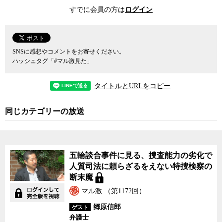
員会が各分野で調達の基準を定めた「調達コード」というものを策
すでに会員の方は
ログイン
定し、そのルールに則って大会で使われる資源の調達が行なわれ
る。その基準を満たしていない事業者や物資は、東京2020で使うこ
とができないことになる。
SNSに感想やコメントをお寄せください。
調達コードがある4分野のうち「木材」以外は基本的に食材という
ハッシュタグ「#マル激見た」
ことになるが、選手だけで約200ヶ国、約1万5,000人が集まる世界最
大のイベントであり、オリンピック・パラリンピック大会期間中に
タイトルとURLをコピー
約1,500万食（選手村だけで約200万食）以上の食料を調達しなけれ
ばならないことを考えると、そこで作られた基準が今後のオリンピ
同じカテゴリーの放送
ックのみならず、その後の世界の食料調達基準に与える影響は計り
知れない。逆の見方をすれば、東京2020でこれまで守られてきた基
準を壊してしまえば、東京大会は資源の持続可能性を破壊する悪し
き伝統の起点という歴史上、不名誉な名を残すことにもなりかねな
五輪談合事件に見る、捜査能力の劣化で
い。東京2020の国際的な責任はいたって重大なのだ。
人質司法に頼らざるをえない特捜検察の
断末魔
4分野の一つ「水産物」で積極的な働きかけを行っているシーフー
ドレガシー代表の花岡和佳男氏は、東京2020の大会組織委員会が定
マル激 （第1172回）
めた「持続可能性に配慮した水産物の調達基準」は、FAO（国連食
郷原信郎
ゲスト
糧農業機関）のガイドラインに準拠しない日本独自の認証方式（エ
弁護士