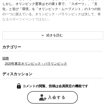
しかし、オリンピック憲章はその第１章で、「スポーツ」、「文
化」と並び「環境」を「オリンピック・ムーブメント」の３つの柱
の一つに据えている。オリンピック・パラリンピックは決して、単
なるスポーツイベントではない。
東京2020が世界から成功した大会として認められるためには、ロ
ンドン大会以来守られてきた環境基準、とりわけ持続可能な資源調
達の基準を守り、より高い水準に高めていくことが不可欠となる。
カテゴリー
ところが日本では、毎日のように五輪ネタがメディアを賑わせて
いる割には、3本柱の一つである「環境」がとんと話題にのぼらな
国際
い。五輪の招致委員会は五輪を招致するにあたり、わざわざ「環境
2020年東京オリンピック・パラリンピック
を優先した東京大会」を掲げていた。しかし、現時点での東京2020
の環境基準は、過去の大会と比べて大きく見劣りしているのが実情
ディスカッション
なのだ。
コメントの閲覧、投稿は会員限定の機能です
五輪の持続可能性は４つの分野における資源の調達基準という形
で評価を受ける。「水産物」と「農産物」、「畜産物」、「木材」
の4分野だ。それに加えて紙とパーム油の2分野でも現在調達基準策
入会する
定のための検討が進んでいるという。具体的には東京2020の組織委