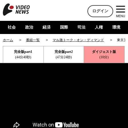
ログイン
MENU
社会
政治
経済
国際
司法
人権
環境
ホーム
番組一覧
マル激トーク・オン・ディマンド
東京五
完全版part1
完全版part2
ダイジェスト版
(44分40秒)
(47分24秒)
(10分)