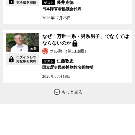
藤井克徳
ゲスト
い。また、輸入に頼っていたり、今後輸出を期待するのであれば、
日本障害者協議会代表
国際標準のクリアは避けて通れない。
2026年07月25日
東京2020は日頃、国内の様々な利害関係によってなかなか進展し
なかった各分野での持続性や環境基準などを一気に前に進める絶好
なぜ「万世一系・男系男子」でなくては
の機会となるはずだ。残念ながら、こと水産物については、日本が
ならないのか
2020年までに国際基準を一気に満たすのは難しそうだが、五輪を機
91分
にその方向に向けて大きな一歩を踏み出すことができれば、東京
マル激 （第1319回）
2020は「成功」だったと世界に胸を張って言えるのではないか。
仁藤敦史
ゲスト
国立歴史民俗博物館名誉教授
オリンピック・パラリンピックという世界最大のイベントを、
2026年07月18日
様々な障害にぶつかりなかなか自力だけでは進まない改革を前進さ
せる奇貨とするために、今われわれがやらなければならないこと、
考えなければならないことは何なのか。花岡氏とともに、ジャーナ
リストの神保哲生と社会学者の宮台真司が議論した。