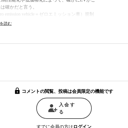
とは確かだと言う。
mission vehicle＝ゼロエミッション車）規制
車）を販売する義務が自動車メーカーに対して課
り19.4kmに満たない燃費の車を製造したメーカ
そうした中で、走行段階では全く温室効果ガスを
っていることは紛れもない事実だろう。
電施設が少ないといったEVにまつわる様々な問
で解決されてきた。特に家庭用電源でも充電が可
た感がある。
たが精神がまだついてきていない」と、昨今の
無公害車ではないからだ。
・エミッション車だが、その動力源となる電気を
コメントの閲覧、投稿は会員限定の機能です
され、原子力発電所で放射性廃棄物を発生させて
入会す
EVが現在の自動車にとって替わるのではな
る
とする20世紀型のライフスタイル自体が、変わ
問題になっているうちは、本当の意味でのEV時
すでに会員の方は
ログイン