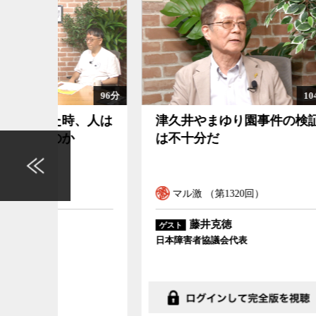
96分
104分
、人は
津久井やまゆり園事件の検証
なぜ
は不十分だ
でな
マル激 （第1320回）
マ
藤井克徳
ゲスト
ゲスト
日本障害者協議会代表
国立歴