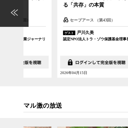
る「共存」の本質
界で
きる
セーブアース （第43回）
マ
戸川久美
ゲスト
ゲスト
業ジャーナリ
認定NPO法人トラ・ゾウ保護基金理事長
和光大
2026年04月15日
2026年
マル激の放送