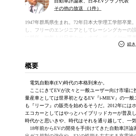
自動車評論家、日本EVクラブ代表
その他の放送 （1件）
1947年群馬県生まれ。72年日本大学理工学部卒業
し、フリーのエンジニアとしてレーシングカーの設
に就任。80年より日本カー・オブ・ザ・イヤー選
『エコカー激突！』など。
概要
電気自動車(EV)時代の本格到来か。
ここにきてEVが次々と一般ユーザー向け市場に
量産車としては世界初となるEV『i-MIEV』の
も『リーフ』の販売を始めるそうだ。2012年には
エコカーとしてはやっとハイブリッドカーが普及
時代かと思いきや、時代はそれを通り越して、一気
18年前からEVの開発を手掛けてきた自動車評論
出ガス規制の強化や、EVの性能を左右する充電池