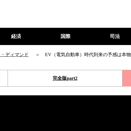
経済
国際
司法
ン・ディマンド
EV（電気自動車）時代到来の予感は本
完全版part2
○