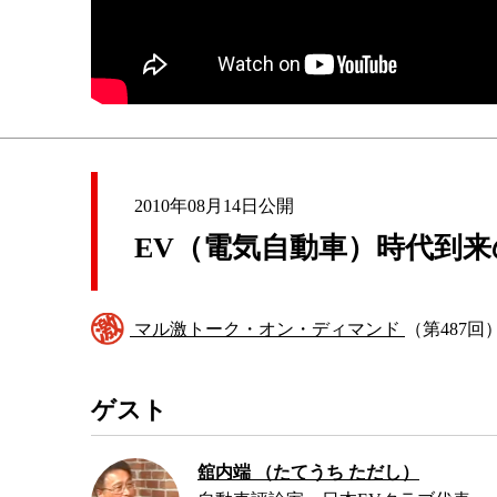
2010年08月14日公開
EV（電気自動車）時代到
マル激トーク・オン・ディマンド
（第487回
ゲスト
舘内端 （たてうち ただし）