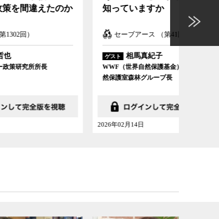
たのか
知っていますか
まれ
セーブアース （第41回）
セー
相馬真紀子
ゲスト
ゲスト
WWF（世界自然保護基金）ジャパン自
Protect
然保護室森林グループ長
2026年02月14日
2026年01