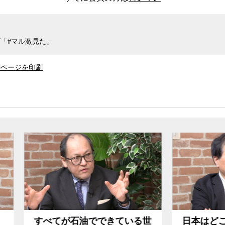
の開発に関わってきた舘内氏の主張だ。
に、昨今のEVブームがどれほど本物なのか
議論した。
「#マル激見た」
のページを印刷
てが石油でできている世
日本はどこでポスト福