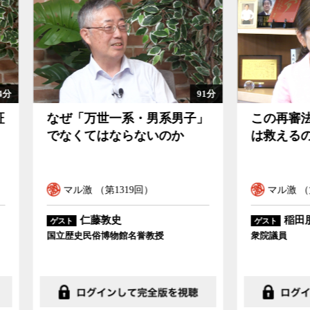
91分
「万世一系・男系男子」
この再審法改正で冤罪
くてはならないのか
は救えるのか
ル激 （第1319回）
マル激 （第1318回）
仁藤敦史
稲田朋美
ゲスト
史民俗博物館名誉教授
衆院議員