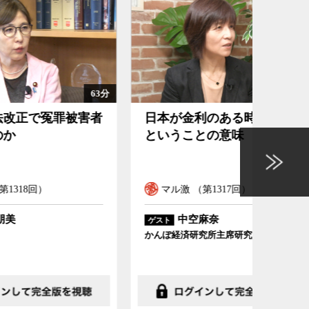
63分
102分
被害者
日本が金利のある時代に戻る
意味
ということの意味
を握
ル
マル激 （第1317回）
マル
中空麻奈
ゲスト
ゲスト
かんぽ経済研究所主席研究員
東京大学