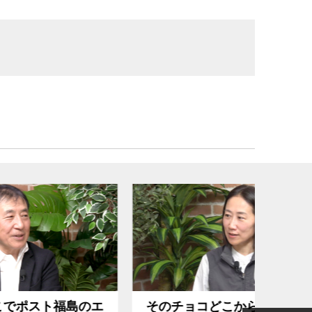
島のエ
そのチョコどこから来たのか
気候