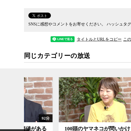
代など到来しないというのが、日本でいち早くEV
実際にEVに試乗してその実用性を検証するととも
を、EVの権威である舘内氏と神保哲生、武田徹が
SNSに感想やコメントをお寄せください。
ハッシュタグ
タイトルとURLをコピー
こ
同じカテゴリーの放送
92分
がある
100頭のヤマネコが問いかけ
すべ