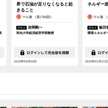
石油が足りなくなると起
ネルギー政策を間違え
こと
ル激 （第1304回）
マル激 （第1302回）
岩間剛一
飯田哲也
ゲスト
学経済経営学部教授
環境エネルギー政策研究所所長
04月04日
2026年03月21日