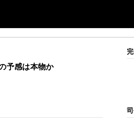
完
来の予感は本物か
）
司