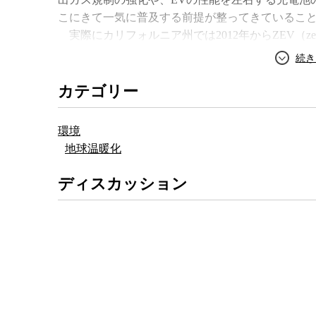
こにきて一気に普及する前提が整ってきているこ
実際にカリフォルニア州では2012年からZEV（zero e
によって一定台数の無公害車（EVまたは燃料電池
される。また、欧州でも、2012年にはリッターあた
ーに対して罰金が課せられるようになるという。
カテゴリー
排出しないEVの存在価値が、これまでになく高ま
また、走行距離が短い、充電に時間がかかる、充
環境
題点も、技術的にはほとんど実用可能なレベルま
地球温暖化
能になったことで、多くのハードルはクリアされ
しかし、それでも舘内氏は、「モノ（EV）は来
ディスカッション
EVブームに注文をつける。それは、EVが決して
確かにEVは走行段階ではCO2を排出しないゼロ
発電するためには火力発電所で大量のCO2が排出
いる。EVも決して無公害車とは言えないのだ。
舘内氏は、真のEV時代が到来するためには、単に
く、これまでのような人や物の長距離の移動を前提
る必要があると言う。走行距離や充電施設の普及が