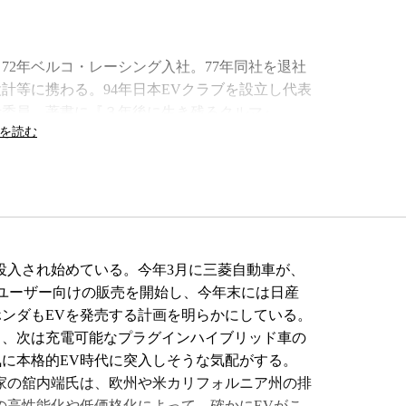
。72年ベルコ・レーシング入社。77年同社を退社
計等に携わる。94年日本EVクラブを設立し代表
考委員。著書に『３年後に生き残るクルマ』、
投入され始めている。今年3月に三菱自動車が、
一般ユーザー向けの販売を開始し、今年末には日産
ホンダもEVを発売する計画を明らかにしている。
し、次は充電可能なプラグインハイブリッド車の
に本格的EV時代に突入しそうな気配がする。
家の舘内端氏は、欧州や米カリフォルニア州の排
の高性能化や低価格化によって、確かにEVがこ