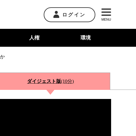
ログイン
MENU
人権
環境
物か
ダイジェスト版
(10分)