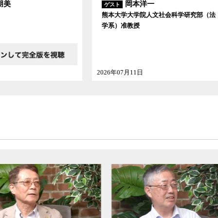
追い込む背景には、それを可能にしている違法な
岡本洋一
学大学院人文社会科学研究部（法
今回も弁護人依頼権の侵害や虚偽供述の突き付
准教授
犯行を自白していると嘘を言い、青木さんには朴
者を自白に追い込む手法）、自白しなければ死刑
合な情報を世間にばらすというような脅しなど、
氏は言う。
07月11日
2026年06月24日
白に対する基本的なルールを定めた「心理学的
不可解な行動の意味を一方的に犯行に結びつけな
結果の自白もあり得る以上、自白の内容が具体的
はないこと、一度有罪と受け止めてしまうと、そ
知バイアス」により自覚的でなければならないな
て描かれた事件の全容と、犯行に関する自白内容
る、小学生でもわかるようなトートロジーで自白
要があるとしてこれを厳しく批判する。
事件や尼崎事件などで被告人の精神鑑定を担当
と、虚偽自白に基づく冤罪事件をいかにして防ぐ