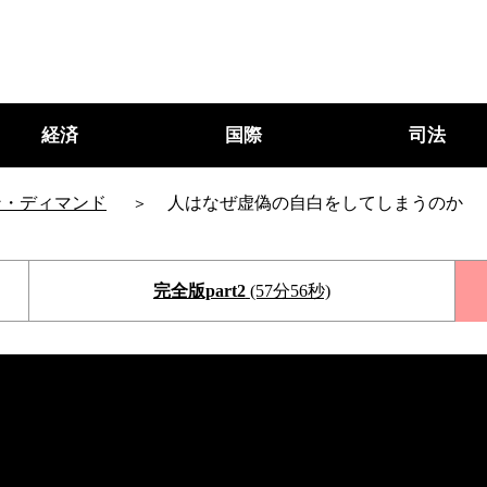
経済
国際
司法
ン・ディマンド
人はなぜ虚偽の自白をしてしまうのか
完全版part2
(57分56秒)
○