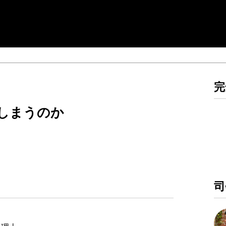
完
しまうのか
）
司