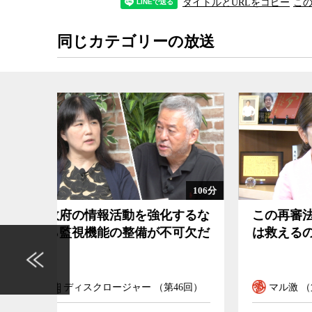
タイトルとURLをコピー
こ
村山氏によると、被告人の2人が虚偽の自白をし
よる高圧的で時には暴力的な長時間の取り調べが
の嘘の証言を使って被告人の孤立感を高めたり、
同じカテゴリーの放送
かのようなデータを示したり、切り違え尋問を巧
虚偽の自白に追い込むための様々な心理的な圧力
的な圧力により、被告人はいくら弁解しても警察
や、長時間に及ぶ高圧的かつ暴力的な取り調べか
をしてくれないという孤立感、あたかも被告人の
に思わされることからくる絶望感などで、虚偽の
いるというよりも、被告人が自ら進んで自白調書
と、村山氏は言う。
106分
63分
特に青木さんの場合は上記の諸条件に加え、火事
するな
この再審法改正で冤罪被害者
再審
うことができなかったという罪悪感、悲しみに暮
可欠だ
は救えるのか
と検
などが重なり、「死にたい」という自暴自棄な精
行政
た。
46回）
マル激 （第1318回）
イ
また、この事件で冤罪につながった要因として、