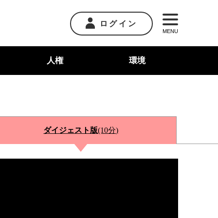
ログイン
MENU
人権
環境
ダイジェスト版
(10分)