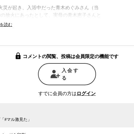
で火災が起き、入浴中だった青木めぐみさん（当
的の放火にあったとして、実母の青木恵子さんと
殺人の容疑で逮捕されたというもの。99年に大
い渡し、2006年には最高裁で刑が確定していた
通りに放火することが不可能だったことが明らか
16年に無罪が確定した。
コメントの閲覧、投稿は会員限定の機能です
もいない殺人の罪に問われ、20年もの間、自由
入会す
る
、公判で両人ともに無罪を主張したが、実行犯
て回り、それが有罪の決め手となった。
すでに会員の方は
ログイン
済大学人間科学部の村山満明教授は、この事件
を担当し、なぜ彼女が取り調べ段階で虚偽の自白
「#マル激見た」
る。