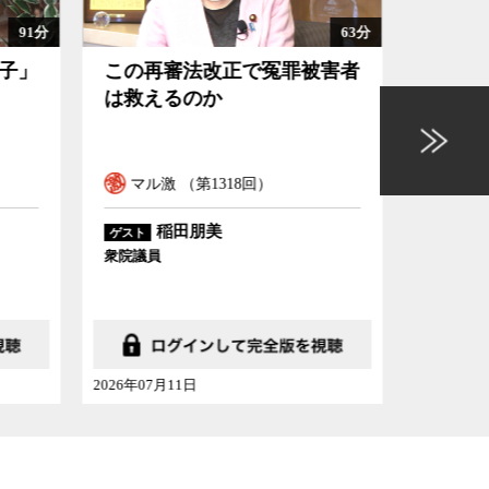
63分
102分
被害者
日本が金利のある時代に戻る
意味
ということの意味
を握
ル
マル激 （第1317回）
マル
中空麻奈
ゲスト
ゲスト
かんぽ経済研究所主席研究員
東京大学
2026年07月04日
2026年06