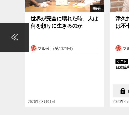
かなどについて、ジャーナリストの神保哲生、社
96分
104分
、人は
津久井やまゆり園事件の検証
なぜ
は不十分だ
でな
マル激 （第1320回）
マ
藤井克徳
ゲスト
ゲスト
日本障害者協議会代表
国立歴
2026年07月25日
2026年