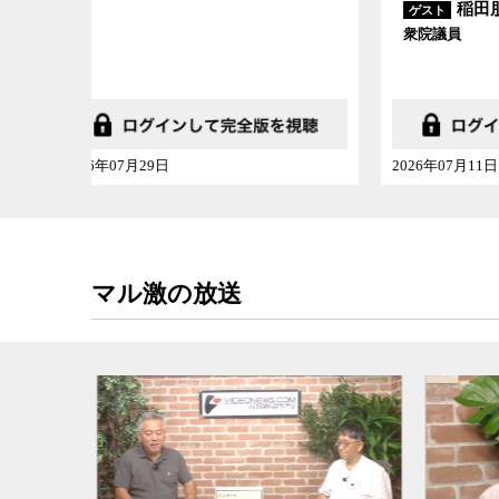
無視することはできない。被告人を虚偽の自白に
稲田朋美
ゲスト
ゲスト
衆院議員
熊本大
取り調べが必ずと言っていいほど存在している。
学系）
け、暴行、切り違え尋問（朴さんには青木さんは
さんは犯行を自白していると嘘を言うことで、両
になると脅したり、犯行を認めなければ別の不都
「違法な取り調べのオンパレード」だったと村山
2026年07月11日
2026年
法心理学者の立場から村山氏は、日本の司法は自
準則」を設ける必要があると語る。その内容は、
い、自白が強要されたり、精神的に追い込まれた
で詳細だというだけで信用できると考えるべきで
マル激の放送
れに反する情報をシャットアウトしてしまう「認
ど、とても具体的だ。特に裁判所が「自白によっ
が矛盾していないから、自白は信用できる」とす
の信用性を認めていることについては、再考の必
東住吉放火殺人事件の他、広島港フェリー甲板長
した村山氏と、人が虚偽の自白をしてしまう理由