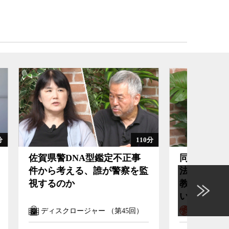
110分
130分
正事
同志社国際高校への教育基本
政府
察を監
法14条違反認定が投げかける
動を
教育の政治的中立とは何かと
する
いう問い
5回）
マル激 （第1315回）
ディ