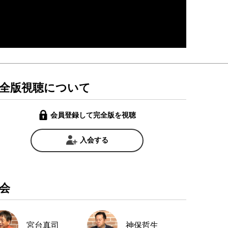
全版視聴について
会員登録して完全版を視聴
入会する
会
宮台真司
神保哲生