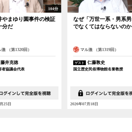
会学者の宮台真司が議論した。
91分
「万世一系・男系男子」
この再審法改正で冤罪
くてはならないのか
は救えるのか
ル激 （第1319回）
マル激 （第1318回）
仁藤敦史
稲田朋美
ゲスト
史民俗博物館名誉教授
衆院議員
07月18日
2026年07月11日