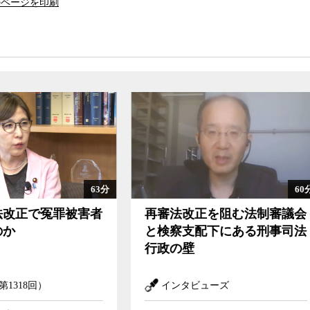
のページを印刷
てしまった背景には、ご多分に漏れず、警察に
あったことは間違いないが、同時に、身内や友人
被告人の容疑が科学的な実験で裏付けられている
みに利用するなど、被告人を心理的に追い詰めて
が加えられていたことを指摘する。こうした心理
はまったく聞く耳を持たないことに対する諦め
ら一刻も早く逃れたいという強い欲求、誰も味方
犯行を裏付ける証拠が完璧に揃っているかのよう
自白をしてしまう。警察や検察が自白を強要して
を書くように仕向けられているというのが実情だ
60分
で実の娘を亡くしたことのショックと、娘を救
法改正を阻む法制審議会
佐賀県警DNA型鑑定不
れる間もなく犯人扱いされてしまったことの衝撃
察支配下にある刑事司法
件から考える、誰が警
神状態の中で、最初の自白調書を書かされてい
の壁
視するのか
ンタビューズ
ディスクロージャー （第4
捜査機関による数々の違法な取り調べの存在も