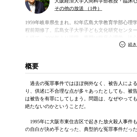
大阪経済大学人間科学部教授・臨床
その他の放送 （1件）
1959年岐阜県生まれ。82年広島大学教育学部心
程前期修了。広島女子大学子ども文化研究センタ
を経て、2006年より現職。専門は臨床心理学、法
心理学
』、編著に『尼崎事件 支配・服従の心理分
著書
概要
過去の冤罪事件ではほぼ例外なく、被告人による
り、供述に不合理な点が多々あったとしても、被
は被告を有罪にしてしまう。問題は、なぜやって
絶たないのかということだ。
1995年に大阪市東住吉区で起きた放火殺人事件
の自白が決め手となった、典型的な冤罪事件だっ
東住吉冤罪事件: 虚偽自白の心