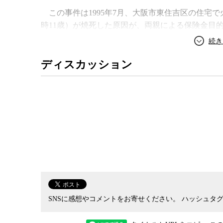
理学
この事件は1995年7月、大阪市東住吉区の住宅
時11歳）が焼死した原因が、両親による保険金目
その内縁の夫・朴龍晧（ぼくたつひろ）さんが放火
阪地裁は検察の求刑通り二人に無期懲役の判決を言
ディスカッション
が、その後、弁護団による実証実験によって自白
になり、12年に再審が決定。15年に2人は釈放され
結果的に火事で自分の娘を亡くした夫婦がやって
を奪われるという冤罪事件だった。
犯行を裏付ける直接証拠がなかったこの事件では
とされた朴さんの捜査段階の自白が最後までつい
法心理学が専門で臨床心理士の資格を持つ大阪経
の控訴審で被告人だった青木恵子さんの精神鑑定
SNSに感想やコメントをお寄せください。
ハッシュタグ
をしてしまったのかに関する鑑定書を提出してい