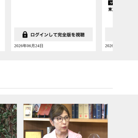
木村草太
ゲスト
東京都立大学法学部教授
2026年06月20日
2026年05