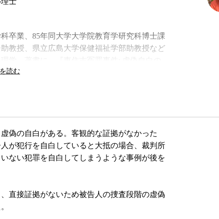
心理士
理学科卒業、85年同大学大学院教育学研究科博士課
ー助教授、県立広島大学保健福祉学部助教授など
心理学。著書に、『
東住吉冤罪事件: 虚偽自白の
析』など。
虚偽の自白がある。客観的な証拠がなかった
告人が犯行を自白していると大抵の場合、裁判所
もいない犯罪を自白してしまうような事例が後を
も、直接証拠がないため被告人の捜査段階の虚偽
た。