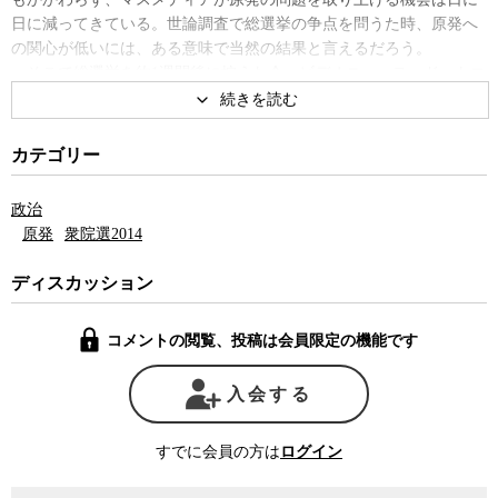
日に減ってきている。世論調査で総選挙の争点を問うた時、原発へ
の関心が低いには、ある意味で当然の結果と言えるだろう。
そこで総選挙を約1週間後に控えた今、ビデオニュース・ドットコ
ムではあえて「原発問題の現状」を取り上げることにした。
その一環として、そもそも福島第一原発が今どのような状態にあ
るのかを、元福島第一原発電所4号機の原子炉圧力容器の設計者で、
カテゴリー
その後、国会事故調の委員を務めた科学ジャーナリストの田中三彦
氏にジャーナリストの神保哲生が聞いた。
政治
原発
衆院選2014
ディスカッション
コメントの閲覧、投稿は会員限定の機能です
入会する
すでに会員の方は
ログイン