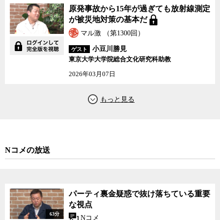
原発事故から15年が過ぎても放射線測定
が被災地対策の基本だ
マル激 （第1300回）
小豆川勝見
ゲスト
東京大学大学院総合文化研究科助教
2026年03月07日
Nコメの放送
パーティ裏金疑惑で抜け落ちている重要
な視点
63分
Nコメ