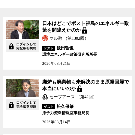
日本はどこでポスト福島のエネルギー政
策を間違えたのか
マル激 （第1302回）
飯田哲也
ゲスト
環境エネルギー政策研究所所長
2026年03月21日
廃炉も廃棄物も未解決のまま原発回帰で
本当にいいのか
セーブアース （第42回）
松久保肇
ゲスト
原子力資料情報室事務局長
2026年03月14日