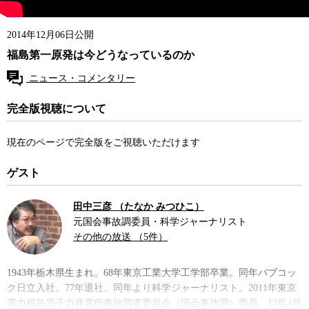
2014年12月06日公開
福島第一原発は今どうなっているのか
ニュース・コメンタリー
完全版視聴について
現在のページで完全版をご視聴いただけます
ゲスト
田中三彦 （たなか みつひこ）
元国会事故調委員・科学ジャーナリスト
その他の放送 （5件）
1943年栃木県生まれ。68年東京工業大学工学部卒業。同年バブコッ
ク日立入社。77年退社、同年より科学ジャーナリスト。2011年東京
電力福島原子力発電所事故調査委員会（国会事故調）委員。13年4月