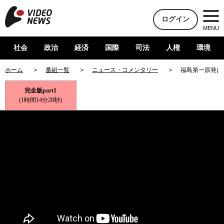
ログイン
MENU
社会
政治
経済
国際
司法
人権
環境
ホーム
番組一覧
ニュース・コメンタリー
福島第一原発は
完全版part1
(1時間14分28秒)