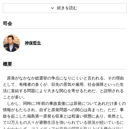
より新潟県原子力発電所の安全管理に関する技術委員会委員。著書
に『
原発はなぜ危険か・元設計技師の証言
』、共著・訳書に『複雑
系の選択』、『デカルトの誤り・情動、理性、人間の脳』など。
司会
著書
神保哲生
概要
原発がなかなか総選挙の争点になりにくいと言われる。その理由
原発はなぜ危険か・元設計技師
として、有権者の多くが、目先の景気や雇用、社会保障といった生
の証言
活に直結する問題により大きな関心を寄せるためだ、と説明される
ことが多い。
しかし、同時に3年前の事故直後には原発についてあれだけ多くの
情報がもたらされ、自ずと原発問題への関心は高まった。ただ、事
故を起こした福島第一原発も収束とは程遠い状態にあり、依然とし
て12万人もの人々が避難生活を強いられている状況が続いているに
もかかわらず、マスメディアが原発の問題を取り上げる機会は日に