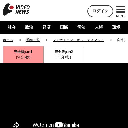
ログイン
MENU
社会
政治
経済
国際
司法
人権
環境
ホーム
番組一覧
マル激トーク・オン・ディマンド
官僚は
完全版part1
完全版part2
(51分3秒)
(55分1秒)