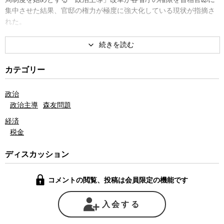
集中させた結果、官邸の権力が極度に強大化している現状が指摘さ
れた。
今、まさにそれを象徴するような出来事が、現在進行形で起きて
いる。
カテゴリー
ある大学の獣医学部新設を巡り、首相官邸が各省庁に対して、首
相の権限を盾に取りごり押しを行っていた疑惑が表面化している。
政治
政治主導
森友問題
安倍首相の「腹心の友」が代表を務める加計学園が愛媛県今治市
経済
で計画している新たな獣医学部の許認可を巡っては、学校の認可権
税金
限を持つ文科省のみならず、獣医を管轄する農水省や厚労省までも
が、問題が多く許認可基準を満たしていないことを懸念していなが
ディスカッション
ら、計画だけは着々と進むという異常な状態が続いていた。
しかし、そうした中、内閣府が「官邸の最高レベルが言っている
コメントの閲覧、投稿は会員限定の機能です
こと」、「これは総理のご意向」などの文言を使い、許認可権を持
つ文科省に認可を急ぐよう催促する働きかけを行っていたことを裏
入会する
付ける内部文書が流出し、獣医学部の許認可への首相官邸の関与の
有無が政局の焦点となる事態にまで発展していた。