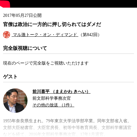
2017年05月27日公開
官僚は政治に一方的に押し切られてはダメだ
マル激トーク・オン・ディマンド
（第842回）
完全版視聴について
現在のページで完全版をご視聴いただけます
ゲスト
前川喜平 （まえかわ きへい）
前文部科学事務次官
その他の放送 （1件）
1955年奈良県生まれ。79年東京大学法学部卒業。同年文部省入省。
文部大臣秘書官、大臣官房長、初等中等教育局長、文部科学審議官
などを経て、2016年文部科学事務次官。17年1月退官。