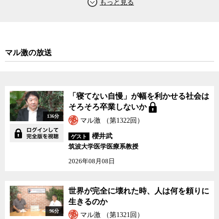
国民から選ばれた政治家の権限を強化して、国民のためになる政策
をより実行しやすくすることが、政治主導の主眼だったはずだ。し
かし、果たして先の森友学園や今回の加計学園に見られるような形
の政治の関与が、国民が望んできた真の「政治主導」だったのだろ
うか。ここは一度立ち止まって考える必要がありそうだ。
マル激の放送
なぜ、官僚のトップに登りつめた前川氏は、ここであえて出る杭
となる決心をしたのか。既に始まっている、そしてこれからも予想
される官邸からの報復をどう受け止めているのか。後輩の官僚たち
「寝てない自慢」が幅を利かせる社会は
に何を残し、何を伝えたいのか。渦中の前川氏と、ジャーナリスト
そろそろ卒業しないか
の神保哲生と社会学者の宮台真司が議論した。
136分
マル激 （第1322回）
櫻井武
ゲスト
筑波大学医学医療系教授
2026年08月08日
世界が完全に壊れた時、人は何を頼りに
生きるのか
96分
マル激 （第1321回）