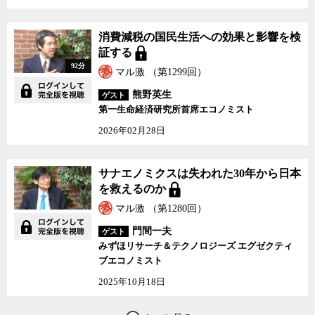
川氏は、古巣の文科省が文書の存在を調査した結果、「存在は確認
できなかった」と回答したことが、今回、資料の真正を証言しよう
消費減税の国民生活への効果と影響を検
と決心した直接のきっかけだったと語る。省内の関係者は誰もが件
証する
の文書の存在を知っていながら、官邸の意を汲んで虚偽の報告をし
92分
ていることが明らかだからだ。「あるものをないことにはできな
マル激 （第1299回）
い」と言う前川氏は、露骨に行政が歪められているのを黙視するこ
熊野英生
ゲスト
とができなかったと言う。
第一生命経済研究所首席エコノミスト
しかし、前川氏は自分が強大な権力に歯向かうヒーローのように
2026年02月28日
描かれることには抵抗を感じるという。行政官僚というものは表で
は政治を立てつつ、自分たちに与えられた権限の範囲内で、できる
サナエノミクスは失われた30年から日本
限り国民のためになる政策を実行する「面従腹背」の精神が必要だ
を救えるのか
というのが前川氏の持論だ。後輩官僚たちには、官僚は国民から選
挙で選ばれた政治家は尊重しなければならないが、魂までは明け渡
マル激 （第1280回）
してはならないと言いたいと語る。
門間一夫
ゲスト
みずほリサーチ＆テクノロジーズ エグゼクティ
元々日本は規制が多く、それが経済や社会の停滞を招いていると
ブエコノミスト
して、規制緩和や政治主導が叫ばれてきた。確かに、とかく官僚は
2025年10月18日
過去の事例に捉われやすく、現状を維持しようとする傾向が強い。
また、国民よりも業界の方を向いていることが多いとも言われる。