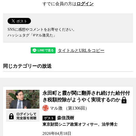
すでに会員の方は
ログイン
もしこの文書が本物でその中身が事実であれば、「総理のご意
向」によって、本来であれば認可されるべきではない獣医学部の新
設が、政治の力を背景にごり押しされたことになる。しかも、許認
SNSに感想やコメントをお寄せください。
可を申請している運営者側のトップは首相自らが「腹心の友」と呼
ハッシュタグ「#マル激見た」
んで憚らない大親友だ。首相自身が直接これを命じたかどうかはわ
からないが、少なくとも「総理のご意向」を理由に行政が歪められ
タイトルとURLをコピー
たことは紛れもない事実となる。特に今回は、土地の取得や助成金
などで愛媛県や今治市から133億円の公金が拠出されることが決まっ
ている。しかも、大学は一度認可されれば毎年、私学助成金の名目
同じカテゴリーの放送
で多額の税金が投入されることになる。不要の獣医学部が作られた
ために将来的に獣医の数がだぶつくだけの話では済まされない。詳
細な事実関係の解明は必至だ。
永田町と霞が関に翻弄され続けた給付付
そして、何よりもこれは、一旦「総理のご意向」なるものが示さ
き税額控除がようやく実現するのか
れれば、各省庁が長い歴史の中で蓄積してきた知識や公共的な判断
マル激 （第1306回）
基準が簡単に歪められてしまうほどまでに、首相官邸の権限が肥大
森信茂樹
化していることの反映に他ならない。
ゲスト
東京財団シニア政策オフィサー、法学博士
今年1月に天下り問題の責任を取る形で文科次官を辞任している前
2026年04月18日