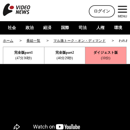
ログイン
MENU
社会
政治
経済
国際
司法
人権
環境
ホーム
番組一覧
マル激トーク・オン・ディマンド
われわ
完全版part1
完全版part2
ダイジェスト版
(47分36秒)
(40分29秒)
(10分)