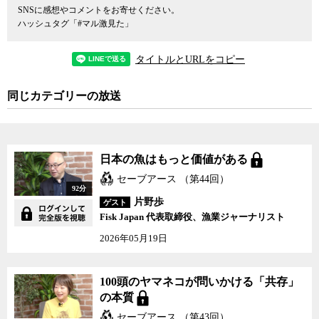
かる。そこで今日、香料の元となる物質は、人工的に作られた化学
SNSに感想やコメントをお寄せください。
ハッシュタグ「#マル激見た」
物質が代替するようなっている。どのような化学物質をどんな割合
で調合すれば、人間はそれを何の匂いと認識するかについてのノウ
ハウも、かなり高度なレベルまで判明しているのだそうだ。
タイトルとURLをコピー
嗅覚は視覚や聴覚などとは異なり、大脳新皮質を経ずに、記憶を
同じカテゴリーの放送
支配する海馬領域や感情を支配する扁桃体に直接伝わるという特質
を持っている。何かが匂ってきた時、それが何かを頭であれこれ論
理的に考えて理解する間もなく、鼻の穴から入ってきた匂いの元と
なる化学物質の「匂い」情報はたちどころに脳に直接届く。そのた
日本の魚はもっと価値がある
め、ある匂いを嗅いだ瞬間に、その匂いとセットになっていた記憶
セーブアース （第44回）
が蘇る「フラッシュバック」のような症状を示すことがある。
92分
片野歩
ゲスト
匂いはその特性故に、特定の香りを嗅ぐだけでリラックス効果を
Fisk Japan 代表取締役、漁業ジャーナリスト
得たり、気分を明るくするなど様々な効果が期待できるなど、医療
2026年05月19日
分野やＱＯＬ向上に今後も「香り」が果たす役割は大きくなってい
る。認知症やアルツハイマー病の症状の改善にも香りを使った治療
が効果を上げているという報告もある。
100頭のヤマネコが問いかける「共存」
の本質
しかし、その一方で、特に近年、洗濯の柔軟剤などに強い芳香剤
セーブアース （第43回）