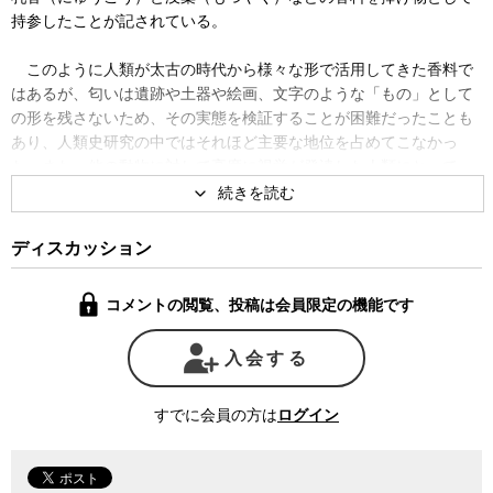
持参したことが記されている。
このように人類が太古の時代から様々な形で活用してきた香料で
はあるが、匂いは遺跡や土器や絵画、文字のような「もの」として
の形を残さないため、その実態を検証することが困難だったことも
あり、人類史研究の中ではそれほど主要な地位を占めてこなかっ
た。また、他の動物に対して高度に視覚が発達した人類にとって、
嗅覚は必ずしも生存する上で決定的な重要性を持っていなかったこ
ともあり、他の5感の中でも視覚や聴覚などと比べて嗅覚に関する科
学的研究は大きく遅れをとってきた。
ディスカッション
しかし、近代に入り人間の嗅覚の仕組みや匂いが脳に伝わるメカ
コメントの閲覧、投稿は会員限定の機能です
ニズムが解明されると同時に、19世紀になって有機化学が急速に発
展したことで、香料の世界が大きく拡がった。当初は主に香水や化
入会する
粧品に利用されていた香料が近年、加工食品はもとよりトイレの芳
香剤や洗濯時の柔軟剤など生活の隅々にまで浸透するようになって
いる。
すでに会員の方は
ログイン
元来、香料というものはほとんどが植物から抽出した天然由来の
ものだったが、植物から香料成分を取り出す作業は手間も時間もか