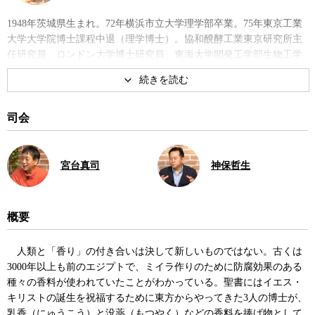
1948年茨城県生まれ。72年横浜市立大学理学部卒業。75年東京工業
大学大学院博士課程中退（理学博士）。協和醗酵工業東京研究所主
任研究員、ロンドン大学博士研究員、東海大学開発工学部生物工学
科教授、同大学医学部基礎医学系教授などを経て2016年より現職。
著書に『分子レベルで見た体のはたらき』、『
「香り」の科学―匂
いの正体からその効能まで
』など。
司会
著書
宮台真司
神保哲生
概要
人類と「香り」の付き合いは決して新しいものではない。古くは
「香り」の科学 匂いの正体から
3000年以上も前のエジプトで、ミイラ作りのために防腐効果のある
その効能まで
種々の香料が使われていたことがわかっている。聖書にはイエス・
キリストの誕生を祝福するために東方からやってきた3人の博士が、
乳香（にゅうこう）と没薬（もつやく）などの香料を捧げ物として