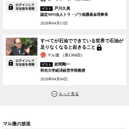
が使われているものが人気を博するようになった結果、その匂いを
不快に感じる人が増えている。いわゆる「スメハラ」（スメル・ハ
戸川久美
ゲスト
ラスメント＝匂いで相手を不快にさせる行為）という言葉や、化学
認定NPO法人トラ・ゾウ保護基金理事長
物質に敏感な人が芳香剤の匂いによって様々なアレルギー反応に苦
2026年04月15日
しむような「香害」の事例が相次いで報告されている。特に、化学
物質過敏症や特定の香料の原料にアレルギー反応を示す人々にとっ
て、学校の教室や職場などの狭い空間や、飛行機や電車など乗り物
すべてが石油でできている世界で石油が
のような密閉されて逃げ場のない空間の中で、近くに強い香りを発
足りなくなると起きること
する香水や化粧品、柔軟剤などを着けた人と隣り合わせになること
マル激 （第1304回）
は、単なる苦痛を超えた死活問題となる。
岩間剛一
ゲスト
和光大学経済経営学部教授
食品と違い芳香剤は一見、物質を体の中に入れているようには見
えないが、香りの元となっている「化学物質」が鼻から体内に取り
2026年04月04日
込まれていることに変わりはない。科学物質の中には天然由来か人
工的に作られた物かにかかわりなく、アレルギー反応を起こすもの
もあるし、これまで無害と考えられてきた物質の中にも、後に有害
性が判明するものが出てくる可能性も十分にある。
「香り」の科学に詳しい東海大学先進生命科学研究所の平山令明
特任教授は、日本人は元々、遺伝子的に体臭が少ない人種に属する
マル激の放送
ため、欧米人に比べて匂いに対する耐性が低い傾向にあるという。