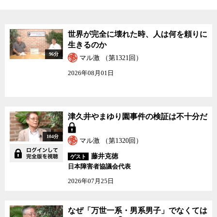
その日本で欧米並みに強い匂いを放つ柔軟剤や洗剤や化粧品などが
普及すれば、匂いに敏感な人々の間に公害の被害が出ることは当然
予想できることだ。しかし、現状では匂いについては、業界が独自
世界が完全に壊れた時、人は何を頼りに
に定めた自主基準しか存在しない。食品並の成分表示義務もないた
生きるのか
め、表示を見てアレルギー物質を避けることも難しいのが実情だ。
96分
マル激 （第1321回）
2026年08月01日
匂いについてはまだわからないことも多いので、常にその影響を
注視しながら、問題があれば改善をしていく姿勢が必要だと平山氏
は語る。
津久井やまゆり園事件の検証は不十分だ
それしても、なぜわれわれはここに来て急に、匂いを気にするよ
うになったのだろうか。匂いの効果を最大限に利用しつつ、その弊
104分
害を最小化するためには、どのような制度が求められるのか。消費
マル激 （第1320回）
者としてわれわれは何を意識しなければならないかなどを、平山氏
藤井克徳
ゲスト
とジャーナリストの神保哲生と社会学者の宮台真司が議論した。
日本障害者協議会代表
2026年07月25日
なぜ「万世一系・男系男子」でなくては