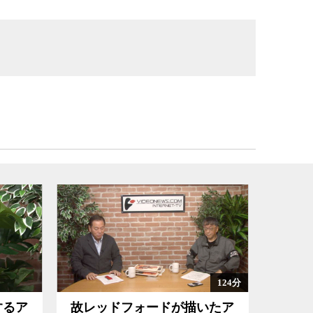
124分
いたア
見えてきたトランプ関税の真
なぜ