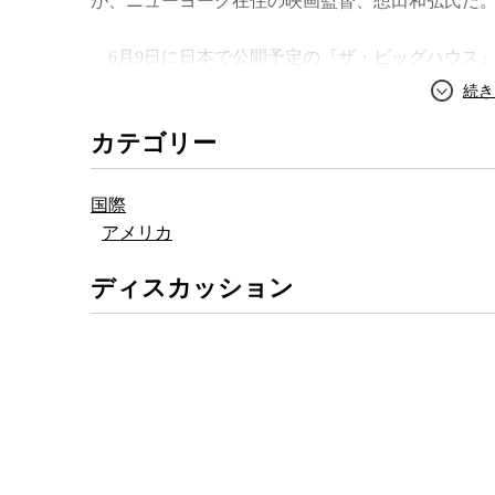
が、ニューヨーク在住の映画監督、想田和弘氏だ
6月9日に日本で公開予定の『ザ・ビッグハウス
トボールを扱った作品だ。タイトルの『ザ・ビッ
全米屈指のリーグを形成している「ビッグ10」の
カテゴリー
『ミシガン・スタジアム』の愛称だ。
アメリカン・フットボールを取り上げた作品では
国際
ルの試合は全くと言っていいほど出てこない。この
アメリカ
タジアムで何が繰り広げられているかを、17台の
け、記録している。そこには、準備に追われる警
ディスカッション
する何百人ものマーチング・バンドやチアリーダ
ヘルメットの一つひとつにペイントを塗り直すロ
合以外の全てが記録されている。
トランプ大統領を生んだ2016年大統領選挙の直
の大学のフットボールチームの成績に一喜一憂す
の躍進に揺れる激動の政治情勢やその背景にある