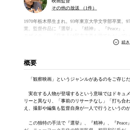
映画監督
その他の放送 （1件）
1970年栃木県生まれ。93年東京大学文学部卒業
業。監督作品に『選挙』、『精神』、『Peace』
モザイク』、『日本人は民主主義を捨てたがって
ど。
著書
概要
「観察映画」というジャンルがあるのをご存じだ
実在する人物が登場するという意味ではドキュメ
リーと異なり、「事前のリサーチなし」「打ち合
え、撮影や編集も監督自身が一人で行うというの
この独特の手法で『選挙』、『精神』、『Peac
カメラを持て、町へ出よう