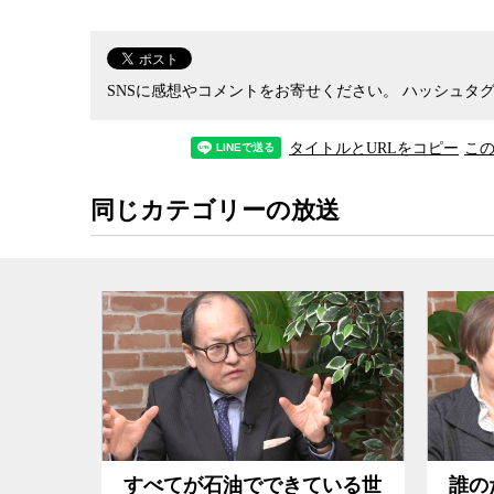
える。しかし、一つひとつの場面をより注意深く
差、飲酒問題、現状に不満を持つ白人層の存在な
領選挙直前のこの時期に、市の人口を上回る数の
している様は、アメリカの地方都市特有の豊かさ
SNSに感想やコメントをお寄せください。
ハッシュタグ
ことができる。
タイトルとURLをコピー
こ
一方、現在公開中の『港町』は、想田氏自身が岡
の人々との触れ合いを描いた作品だ。全てがスー
同じカテゴリーの放送
的に、過疎の村でゆっくりとした時間が流れる。
と、一見、過疎の村の素朴な人々との触れ合いを
の伝統的な共同体の様や、長い時間をかけて形成
の崩壊が、見事なまでに映し出されている。
一つひとつのカットが長く、ナレーションもテロ
は、制作者側の視点や価値観を押しつけてはこな
のことを考えさせる。
「選挙」、「牡蠣工場」などの観察映画で知られ
いる世
誰のための何のためのイラン
20