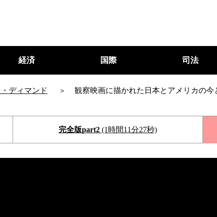
経済
国際
司法
ン・ディマンド
観察映画に描かれた日本とアメリカの今
完全版part2
(1時間11分27秒)
○