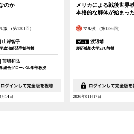
の制作者の目には、現在のアメリカや日本の政
カによる戦後世界秩序の
メリカという物語
ーヨークから一時帰国中の想田氏と、ジャーナリ
的な解体が始まった
画に描かれた日本とアメリカの現状と未来につい
ル激 （第1293回）
マル激 （第1282回）
渡辺靖
塾大学SFC教授
01月17日
2025年11月01日