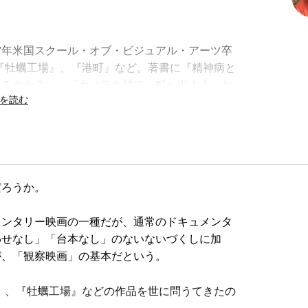
。97年米国スクール・オブ・ビジュアル・アーツ卒
、『牡蠣工場』、『港町』など。著書に『精神病と
いるのか？』、『
カメラを持て、町へ出よう
』な
ろうか。
ンタリー映画の一種だが、通常のドキュメンタ
わせなし」「台本なし」のないないづくしに加
が、「観察映画」の基本だという。
e』、『牡蠣工場』などの作品を世に問うてきたの