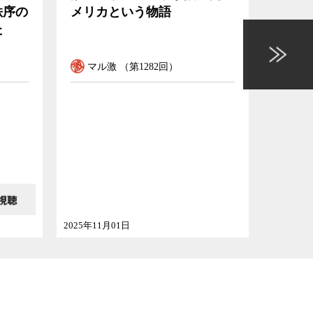
の狙いとその影響
しか
の救
れる
マル激 （第1277回）
マル
前田和馬
ゲスト
ゲスト
第一生命経済研究所主任エコノミスト
慶応義塾
2025年09月27日
2025年07