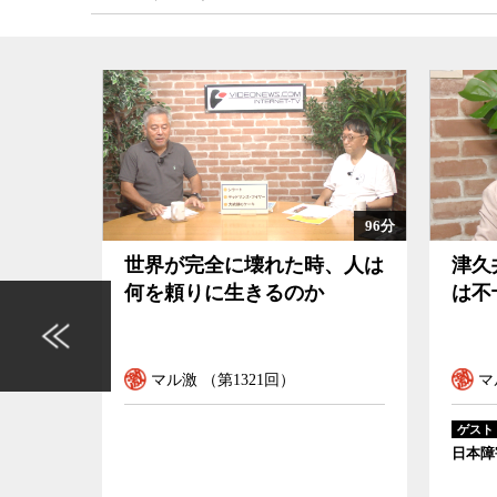
96分
104分
、人は
津久井やまゆり園事件の検証
なぜ
は不十分だ
でな
マル激 （第1320回）
マ
藤井克徳
ゲスト
ゲスト
日本障害者協議会代表
国立歴