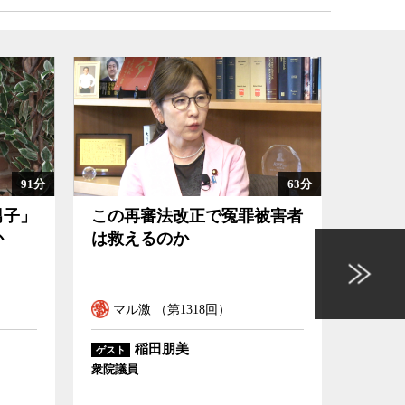
63分
102分
被害者
日本が金利のある時代に戻る
意味
ということの意味
を握
ル
マル激 （第1317回）
マル
中空麻奈
ゲスト
ゲスト
かんぽ経済研究所主席研究員
東京大学