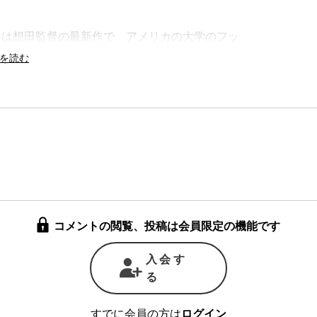
。
』は想田監督の最新作で、アメリカの大学のフッ
グハウス』というのは、多くのスポーツの分野で
強豪ミシガン大学が本拠を置くフットボール場
あるが、『ザ・ビッグハウス』にはフットボー
映画は毎週10万人を超える観衆が集まるこのス
カメラでスタジアムの隅々まで徹底的に追いか
備員や夥しい量の食材を扱う厨房、出番まで待機
ーたちの舞台裏の緊張した表情、試合で傷ついた
ッカールームの裏方などなど、フットボールの試
コメントの閲覧、投稿は会員限定の機能です
入会す
前となる10月末に撮影されたこの作品には、地元
る
る人々が無数に登場する。彼らは一見、トランプ
アメリカの深刻な問題とは無縁の存在のように見
すでに会員の方は
ログイン