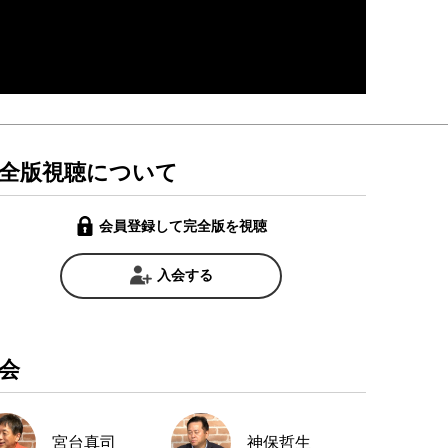
全版視聴について
会員登録して完全版を視聴
入会する
会
宮台真司
神保哲生