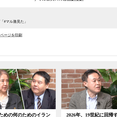
「観察」してみると、そこには人種問題や貧富の
どが、しっかりと捉えられている。そもそも大統
人が、全身全霊を懸けて大学フットボールに熱狂
と同時に、アメリカの病理を反映していると見る
「#マル激見た」
のページを印刷
山県の小さな漁村に泊まり込みながら、その地
パーサイズだった『ザ・ビッグハウス』とは対照
これもまた、よく観察眼を凝らして映像を見る
描いているように見えて、そこには崩れゆく日本
された生産（漁業）と生活の持続可能なサイクル
ップ（字幕）もＢＧＭもない想田氏の観察映画
い。しかし、その映像は否が応にも見る者に多く
る想田氏が『ザ・ビッグハウス』『港町』を通
26年、19世紀に回帰するア
故レッドフォードが描