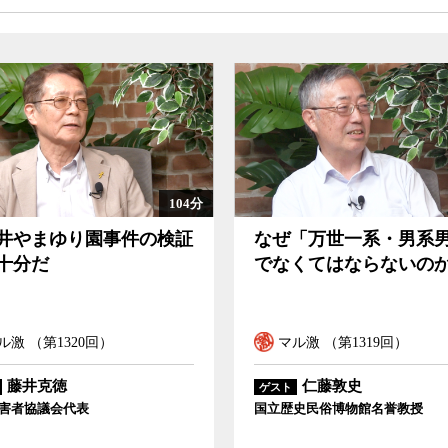
91分
「万世一系・男系男子」
この再審法改正で冤罪
くてはならないのか
は救えるのか
ル激 （第1319回）
マル激 （第1318回）
仁藤敦史
稲田朋美
ゲスト
史民俗博物館名誉教授
衆院議員