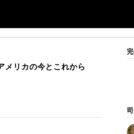
完
アメリカの今とこれから
）
司