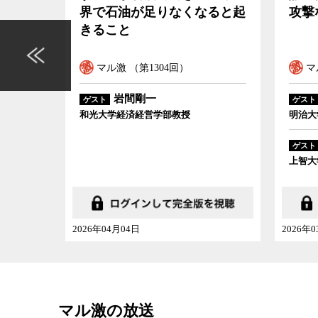
じて描こうとしたものは何だったのか。観察映画
ると起
攻撃なのか
メリ
治・社会状況はどのように映っているのか。ニュ
本格
ストの神保哲生と社会学者の宮台真司が、想田映
て議論した。
マル激 （第1301回）
マ
山岸智子
ゲスト
ゲスト
明治大学政治経済学部教授
慶応義
前嶋和弘
ゲスト
上智大学総合グローバル学部教授
2026年03月14日
2026年
マル激の放送